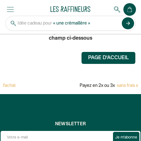
LSTN SOUND
arrow_forward
Idée cadeau pour
« une crémaillère »
Pour rechercher un produit, saisissez son nom dans le
champ ci-dessous
PAGE D'ACCUEIL
d'achat
Payez en 2x ou 3x
sans frais av
NEWSLETTER
Je m'abonne