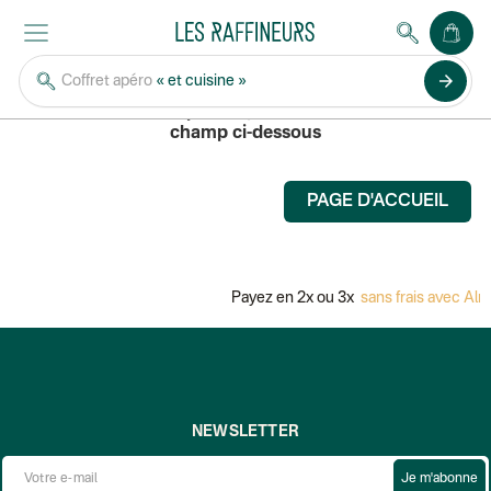
POCHETTE SQUARE
arrow_forward
Coffret apéro
« et cuisine »
Pour rechercher un produit, saisissez son nom dans le
champ ci-dessous
PAGE D'ACCUEIL
Payez en 2x ou 3x
sans frais avec Alma
NEWSLETTER
Je m'abonne