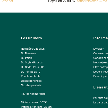
 d'achat
Payez en 2x ou 3x
sans frais avec Alma
Les univers
Informa
Nos Idées Cadeaux
Livraison
Du Nouveau
Qui sommes
Du Palais
Conditions 
Du Style - Pour Lui
Nous rejoin
Du Style - Pour Elle
Offre entrep
Du Temps Libre
Devenir re
Pour les enfants
Devenir par
Des Expériences
Tous les produits
Liens ut
Toutes nos marques
Parrainage 
Minis cadeaux : 0-25€
La carte ca
Petites attentions : 25-50€