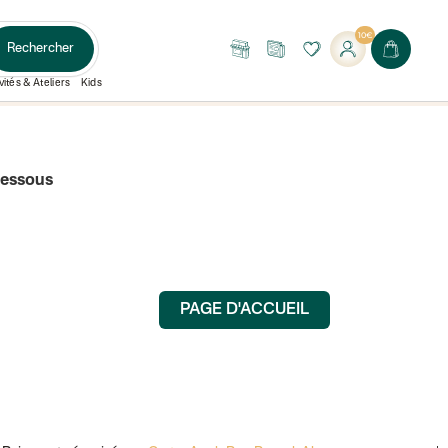
10€
Rechercher
Nos
Le
boutiques
Journal
vités & Ateliers
Kids
dessous
PAGE D'ACCUEIL