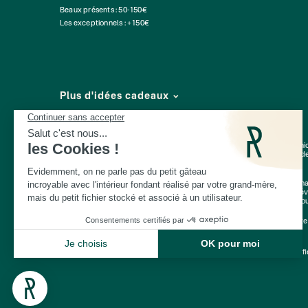
Beaux présents : 50-150€
Les exceptionnels : +150€
Plus d'idées cadeaux
Depuis 2014, Les Raffineurs proposent une sélection de produits pour déni
expériences à vivre
ou à offrir à Paris, à Lyon et dans toute la France. Plus d
Vieux Lille
Une
cheminée de table
, un
pot en céramique intelligent
, un
t-shirt personn
de cadeaux
choisies avec soin, parmi lesquelles vous trouverez de toute évi
pendaison de crémaillère
, pot de départ : qu'ils aient 30 ou 60 ans, vous t
Cadeaux Saint-Valentin
|
Cadeaux Fête des Grands-Mères
|
Cadeaux Fête
© Les Raffineurs 2014-2026 |
Mentions légales
-
Cookies
-
Politique de confi