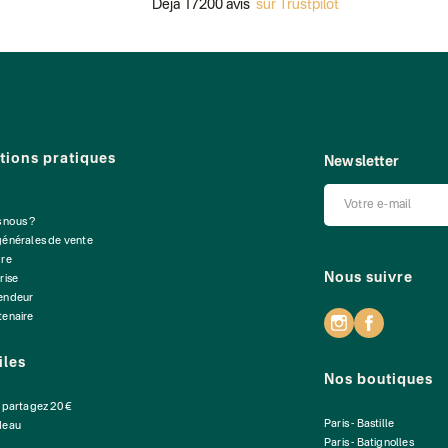
Déjà 17200 avis
sur Trustpilot
tions pratiques
Newsletter
 nous ?
générales de vente
dre
Nous suivre
rise
vendeur
tenaire
iles
Nos boutiques
: partagez 20 €
Paris - Bastille
deau
Paris - Batignolles