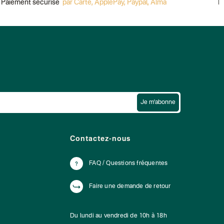
Paiement sécurisé
par Carte, ApplePay, Paypal, Alma
Liv
Je m'abonne
Contactez-nous
FAQ / Questions fréquentes
Faire une demande de retour
Du lundi au vendredi de 10h à 18h