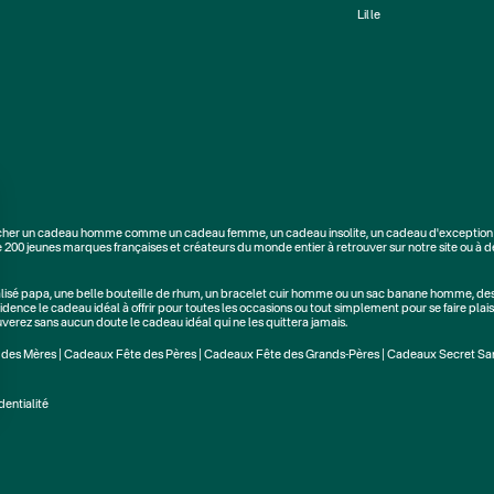
Lille
cher un
cadeau homme
comme un
cadeau femme
, un
cadeau insolite
, un
cadeau d'exception
e
200 jeunes marques
françaises et créateurs du monde entier à retrouver sur notre site ou à d
alisé papa
, une belle bouteille de rhum, un
bracelet cuir homme
ou un
sac banane homme
, de
dence le cadeau idéal à offrir pour toutes les occasions ou tout simplement pour se faire plaisi
rouverez sans aucun doute le cadeau idéal qui ne les quittera jamais.
 des Mères
|
Cadeaux Fête des Pères
|
Cadeaux Fête des Grands-Pères
|
Cadeaux Secret Sa
dentialité