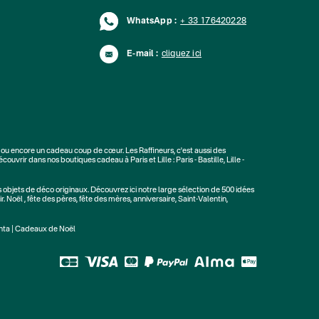
WhatsApp :
+ 33 176420228
E-mail :
cliquez ici
ou encore un cadeau coup de cœur. Les Raffineurs, c'est aussi des
écouvrir dans nos boutiques cadeau à Paris et Lille :
Paris - Bastille
,
Lille -
s
objets de déco originaux
. Découvrez ici notre large sélection de
500 idées
r.
Noël
,
fête des pères
,
fête des mères
,
anniversaire
,
Saint-Valentin
,
nta
|
Cadeaux de Noël