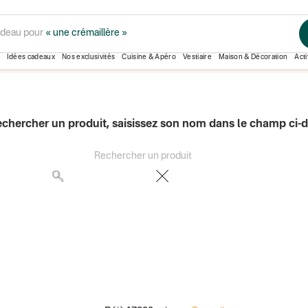
adeau pour
« une crémaillère »
SQUARESTREET
Idées cadeaux
Nos exclusivités
Cuisine & Apéro
Vestiaire
Maison & Décoration
Acti
echercher un produit, saisissez son nom dans le champ ci-
