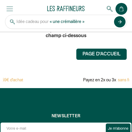
DESIGN BITE
arrow_forward
Idée cadeau pour
« une crémaillère »
Pour rechercher un produit, saisissez son nom dans le
champ ci-dessous
PAGE D'ACCUEIL
59€ d'achat
Payez en 2x ou 3x
sans frai
NEWSLETTER
Je m'abonne