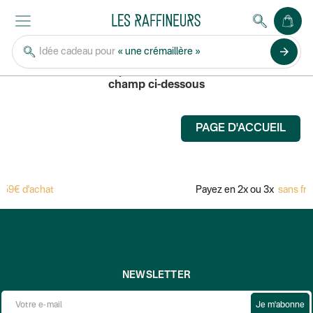
CHEZ MAMAN
arrow_forward
Idée cadeau pour
« une crémaillère »
Pour rechercher un produit, saisissez son nom dans le
champ ci-dessous
PAGE D'ACCUEIL
59€ d'achat
Payez en 2x ou 3x
sans fra
NEWSLETTER
Je m'abonne