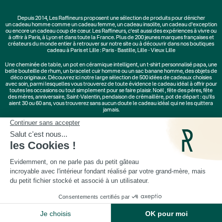
Depuis 2014, Les Raffineurs proposent une sélection de produits pour dénicher
un
cadeau homme
comme un
cadeau femme
, un
cadeau insolite
, un
cadeau d'exception
ou encore un cadeau coup de cœur. Les Raffineurs, c'est aussi des
expériences à vivre
ou
à offrir à Paris, à Lyon et dans toute la France. Plus de
200 jeunes marques
françaises et
créateurs du monde entier à retrouver sur notre site ou à découvrir dans nos boutiques
cadeau à Paris et Lille :
Paris - Bastille
,
Lille - Vieux Lille
Une
cheminée de table
, un
pot en céramique intelligent
, un
t-shirt personnalisé papa
, une
belle bouteille de rhum, un
bracelet cuir homme
ou un
sac banane homme
, des
objets de
déco originaux
. Découvrez ici notre large sélection de
500 idées de cadeaux
choisies
avec soin, parmi lesquelles vous trouverez de toute évidence le cadeau idéal à offrir pour
toutes les occasions ou tout simplement pour se faire plaisir.
Noël
,
fête des pères
,
fête
des mères
,
anniversaire
,
Saint-Valentin
,
pendaison de crémaillère
, pot de départ : qu'ils
aient 30 ou 60 ans, vous trouverez sans aucun doute le cadeau idéal qui ne les quittera
jamais.
Cadeaux Saint-Valentin
|
Cadeaux Fête des Grands-Mères
|
Cadeaux Fête des Mères
|
Cadeaux Fête des Pères
|
Cadeaux Fête des Grands-Pères
|
Cadeaux Secret Santa
|
Cadeaux de Noël
© Les Raffineurs 2014-2026 |
Mentions légales
-
Cookies
-
Politique de confidentialité