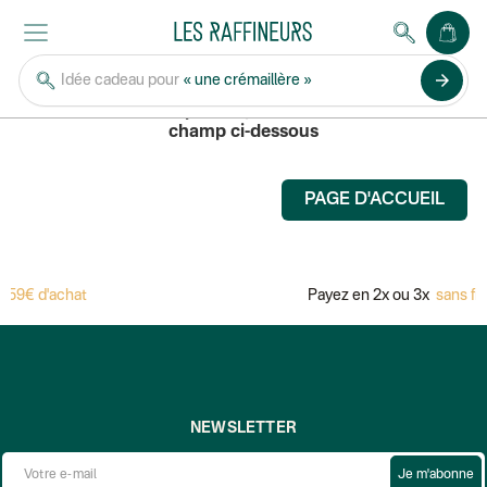
VEVILLE
arrow_forward
Idée cadeau pour
« une crémaillère »
Pour rechercher un produit, saisissez son nom dans le
champ ci-dessous
PAGE D'ACCUEIL
59€ d'achat
Payez en 2x ou 3x
sans fra
NEWSLETTER
Je m'abonne