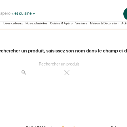
t apéro
« et cuisine »
AENEIS
Idées cadeaux
Nos exclusivités
Cuisine & Apéro
Vestiaire
Maison & Décoration
Acti
echercher un produit, saisissez son nom dans le champ ci-
