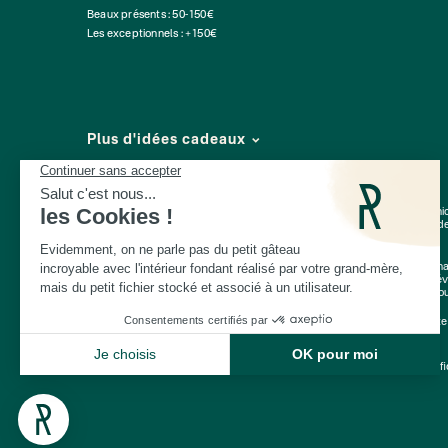
Beaux présents : 50-150€
Les exceptionnels : +150€
Plus d'idées cadeaux
Depuis 2014, Les Raffineurs proposent une sélection de produits pour déni
expériences à vivre
ou à offrir à Paris, à Lyon et dans toute la France. Plus d
Vieux Lille
Une
cheminée de table
, un
pot en céramique intelligent
, un
t-shirt personn
de cadeaux
choisies avec soin, parmi lesquelles vous trouverez de toute évi
pendaison de crémaillère
, pot de départ : qu'ils aient 30 ou 60 ans, vous t
Cadeaux Saint-Valentin
|
Cadeaux Fête des Grands-Mères
|
Cadeaux Fête
© Les Raffineurs 2014-2026 |
Mentions légales
-
Cookies
-
Politique de confi