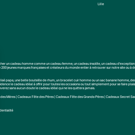
Lille
cher un
cadeau homme
comme un
cadeau femme
, un
cadeau insolite
, un
cadeau d'exception
e
200 jeunes marques
françaises et créateurs du monde entier à retrouver sur notre site ou à d
alisé papa
, une belle bouteille de rhum, un
bracelet cuir homme
ou un
sac banane homme
, de
dence le cadeau idéal à offrir pour toutes les occasions ou tout simplement pour se faire plaisi
rouverez sans aucun doute le cadeau idéal qui ne les quittera jamais.
 des Mères
|
Cadeaux Fête des Pères
|
Cadeaux Fête des Grands-Pères
|
Cadeaux Secret Sa
dentialité