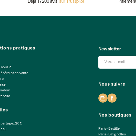
Déjà 17200 avis
sur Trustpilot
Paiement 
tions pratiques
Newsletter
 nous ?
générales de vente
dre
Nous suivre
rise
vendeur
tenaire
iles
Nos boutiques
: partagez 20 €
Paris - Bastille
deau
Paris - Batignolles