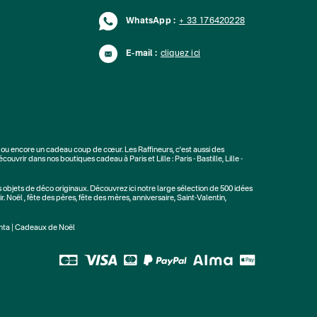
WhatsApp :
+ 33 176420228
E-mail :
cliquez ici
ou encore un cadeau coup de cœur. Les Raffineurs, c'est aussi des
écouvrir dans nos boutiques cadeau à Paris et Lille :
Paris - Bastille
,
Lille -
s
objets de déco originaux
. Découvrez ici notre large sélection de
500 idées
r.
Noël
,
fête des pères
,
fête des mères
,
anniversaire
,
Saint-Valentin
,
nta
|
Cadeaux de Noël