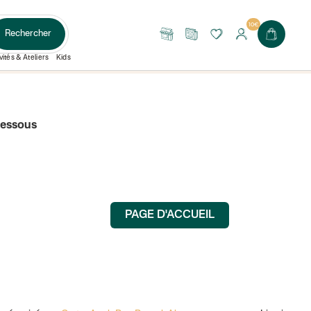
10€
Rechercher
Nos
Le
boutiques
Journal
vités & Ateliers
Kids
dessous
PAGE D'ACCUEIL