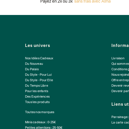
Payez en 2x ou 3x
sans frais avec Alma
Les univers
Informa
Nos Idées Cadeaux
Livraison
Du Nouveau
Qui sommes
Du Palais
Conditions 
Du Style - Pour Lui
Nous rejoin
Du Style - Pour Elle
Offre entrep
Du Temps Libre
Devenir re
Pour les enfants
Devenir par
Des Expériences
Tous les produits
Liens ut
Toutes nos marques
Parrainage 
Minis cadeaux : 0-25€
La carte ca
Petites attentions : 25-50€