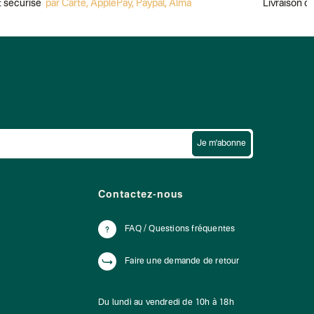
sécurisé
par Carte, ApplePay, Paypal, Alma
Livraison off
Je m'abonne
Contactez-nous
FAQ / Questions fréquentes
Faire une demande de retour
Du lundi au vendredi de 10h à 18h