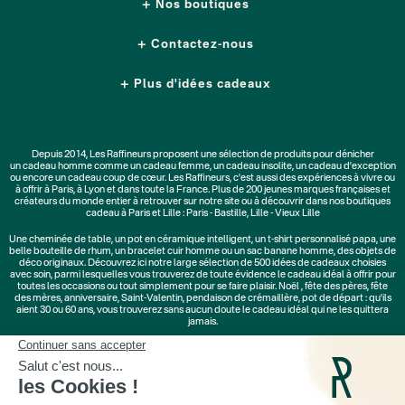
Nos boutiques
Contactez-nous
Plus d'idées cadeaux
Depuis 2014, Les Raffineurs proposent une sélection de produits pour dénicher
un
cadeau homme
comme un
cadeau femme
, un
cadeau insolite
, un
cadeau d'exception
ou encore un cadeau coup de cœur. Les Raffineurs, c'est aussi des
expériences à vivre
ou
à offrir à Paris, à Lyon et dans toute la France. Plus de
200 jeunes marques
françaises et
créateurs du monde entier à retrouver sur notre site ou à découvrir dans nos boutiques
cadeau à Paris et Lille :
Paris - Bastille
,
Lille - Vieux Lille
Une
cheminée de table
, un
pot en céramique intelligent
, un
t-shirt personnalisé papa
, une
belle bouteille de rhum, un
bracelet cuir homme
ou un
sac banane homme
, des
objets de
déco originaux
. Découvrez ici notre large sélection de
500 idées de cadeaux
choisies
avec soin, parmi lesquelles vous trouverez de toute évidence le cadeau idéal à offrir pour
toutes les occasions ou tout simplement pour se faire plaisir.
Noël
,
fête des pères
,
fête
des mères
,
anniversaire
,
Saint-Valentin
,
pendaison de crémaillère
, pot de départ : qu'ils
aient 30 ou 60 ans, vous trouverez sans aucun doute le cadeau idéal qui ne les quittera
jamais.
Cadeaux Saint-Valentin
|
Cadeaux Fête des Grands-Mères
|
Cadeaux Fête des Mères
|
Cadeaux Fête des Pères
|
Cadeaux Fête des Grands-Pères
|
Cadeaux Secret Santa
|
Cadeaux de Noël