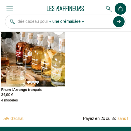
L'ARRANGE FRANCAIS
arrow_forward
Idée cadeau pour
« une crémaillère »
Rhum l'Arrangé français
34,90 €
4 modèles
 59€ d'achat
Payez en 2x ou 3x
sans fra