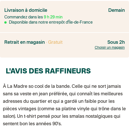
France
Colissimo suivi
Livraison à domicile
Demain
Point relais rapide
Commandez dans les
9
h
29
min
Transport Express
Lettre prioritaire
Disponible dans notre entrepôt d'Île-de-France
UPS
: Livraison sous 7 jours
Colis suivi
: Livraison sous 4 jours ouvrés
Colissimo suivi (expédition par Yamayama)
: Livraison à votre domici
Livraison TNT (expédition par Salty design )
: 72h
Retrait en magasin
· Gratuit
Sous 2h
Point relais Express (commerçant ou bureau de poste)
: Point rela
Choisir un magasin
BOUTIQUE : BASTILLE
BOUTIQUE : SAINT-SULPICE
Colissimo suivi (expédition par Tot)
: Livraison à votre domicile, suivi
BOUTIQUE : BATIGNOLLES
L'AVIS DES RAFFINEURS
Point relais Standard
Colissimo suivi (expédition par Ratio)
: Livraison à votre domicile, sui
Chronopost - Livraison express à domicile
: Colis livré en 1 à 3 jo
Colissimo suivi (expédition partenaire)
À La Madre so cool de la bande. Celle qui ne sort jamais
Colissimo suivi (envoi partenaire)
sans sa veste en jean préférée, qui connaît les meilleures
Test dropshipping
Colissimo suivi (expédition Soundivine)
adresses du quartier et qui a gardé un faible pour les
Colissimo suivi (expédition Juste un arbre)
pièces vintages (comme sa platine vinyle qui trône dans le
Colissimo suivi (expédition Cheer Moda)
Lettre suivie (expédition Merci Maman)
salon). Un t-shirt pensé pour les smalas nostalgiques qui
Colis suivi (DPD)
sentent bon les années 90's.
Colissimo suivi (expédition June & Jane)