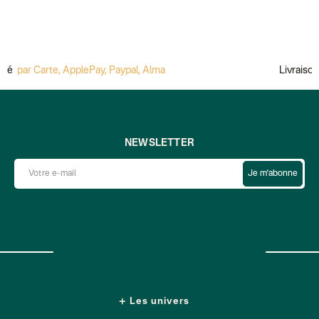
é
par Carte, ApplePay, Paypal, Alma
Livraison of
NEWSLETTER
Je m'abonne
Les univers