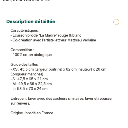
tout, c’est votre affaire.
Chronopost - Livraison express à domicile
: Colis livré en 1 à 3 jo
Colissimo suivi (expédition partenaire)
Chronopost - Livraison Europe en relais Pickup
: Colis livré en 2 à 
Colissimo suivi (expédition Soundivine)
Description détaillée
Colissimo suivi (expédition Cheer Moda)
Colis suivi (DPD)
Caractéristiques :
Colissimo suivi (expédition June & Jane)
- Écusson brodé “La Madre” rouge & blanc
Colissimo suivi (expédition Toi-même)
- Co-création avec l'artiste lettreur Matthieu Verlaine
Lettre suivie (expédition par Noémie, la créatrice)
Colissimo suivi (expédition Zebrabook)
Composition :
Colissimo suivi (expédition Minoe)
- 100% coton biologique
Lettre suivie (expédition April Eleven)
Lettre suivie (expédition Les mots doux)
Guide des tailles :
Colissimo suivi (expédition Papier Curieux)
- XS : 45,5 cm (largeur poitrine) x 62 cm (hauteur) x 20 cm
Lettre suivie (expédition Atelier Aismée)
(longueur manches)
DPD colis suivi (expédition Bounce)
- S : 47,5 x 65 x 21 cm
DPD colis suivi (expédition La Boîte Concept)
- M : 49,5 x 69 x 22,5 cm
Colis suivi (expédition Loia)
- L : 53,5 x 73 x 24 cm
Colissimo personnalisé
Colissimo suivi (expédition Connoisseur)
Entretien : laver avec des couleurs similaires, laver et repasser
Colis suivi GLS (expédition Tikino)
sur l’envers.
Colissimo suivi (expédition April Eleven)
Luxembourg
Origine : brodé en France
Lettre prioritaire
UPS
: Livraison sous 7 jours
Chronopost International