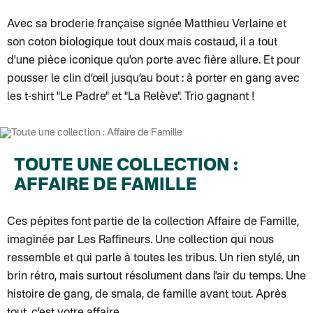
Colissimo suivi (expédition Les Fils)
Lettre suivie (expédition Les Fils)
Avec sa broderie française signée Matthieu Verlaine et
Lettre suivie (expédition La Poupette à Paillettes)
Colissimo suivi (expédition Toi-même)
son coton biologique tout doux mais costaud, il a tout
Lettre suivie (expédition par Noémie, la créatrice)
d'une pièce iconique qu'on porte avec fière allure. Et pour
Colissimo suivi (expédition Zebrabook)
Colissimo suivi (expédition Minoe)
pousser le clin d’œil jusqu’au bout : à porter en gang avec
Lettre suivie (expédition April Eleven)
les t-shirt "Le Padre" et "La Relève". Trio gagnant !
Colissimo suivi (expédition Petit Coq)
Lettre suivie (expédition Les mots doux)
Colissimo suivi (expédition Papier Curieux)
Lettre Suivie (expédition Atelier Wagram)
Lettre suivie (expédition Atelier Aismée)
Colissimo suivi (expédition Mon Petit Poids)
TOUTE UNE COLLECTION :
DPD colis suivi (expédition Bounce)
DPD colis suivi (expédition La Boîte Concept)
AFFAIRE DE FAMILLE
Colis suivi (expédition Loia)
Colissimo personnalisé
Colis suivi (expédition Maison Roshi)
Ces pépites font partie de la collection
Affaire de Famille
,
Colissimo suivi (expédition Connoisseur)
imaginée par Les Raffineurs. Une collection qui nous
Colis suivi GLS (expédition Tikino)
Colissimo suivi (expédition April Eleven)
ressemble et qui parle à toutes les tribus. Un rien stylé, un
Belgique
Lettre prioritaire
brin rétro, mais surtout résolument dans l'air du temps. Une
Colissimo suivi (expédition par Yamayama)
: Livraison à votre domici
histoire de gang, de smala, de famille avant tout. Après
Chronopost Belgique
Colissimo suivi (expédition par Tot)
: Livraison à votre domicile, suivi