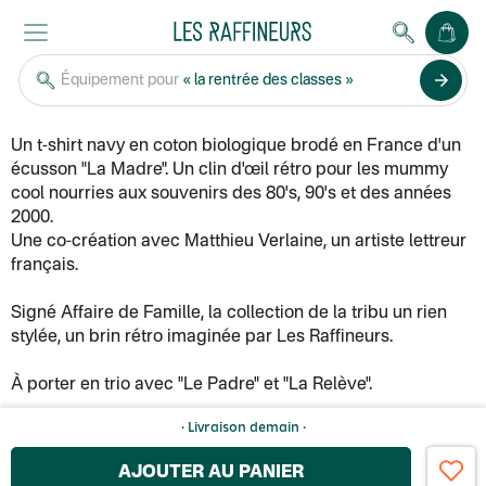
Affaire de famille (par Les Raffineurs)
arrow_forward
T-shirt La Madre - écusson
Équipement pour
« la rentrée des classes »
35,00 €
Un t-shirt navy en coton biologique brodé en France d'un
écusson "La Madre". Un clin d'œil rétro pour les mummy
cool nourries aux souvenirs des 80's, 90's et des années
2000.
Une co-création avec Matthieu Verlaine, un artiste lettreur
français.
Signé Affaire de Famille, la collection de la tribu un rien
stylée, un brin rétro imaginée par Les Raffineurs.
À porter en trio avec "Le Padre" et "La Relève".
· Livraison
demain
·
AJOUTER AU PANIER