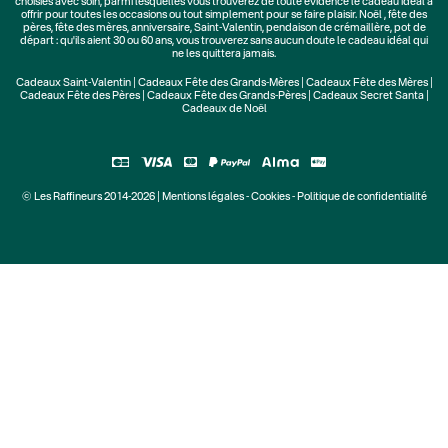
choisies avec soin, parmi lesquelles vous trouverez de toute évidence le cadeau idéal à
offrir pour toutes les occasions ou tout simplement pour se faire plaisir.
Noël
,
fête des
pères
,
fête des mères
,
anniversaire
,
Saint-Valentin
,
pendaison de crémaillère
, pot de
départ : qu'ils aient 30 ou 60 ans, vous trouverez sans aucun doute le cadeau idéal qui
ne les quittera jamais.
Cadeaux Saint-Valentin
|
Cadeaux Fête des Grands-Mères
|
Cadeaux Fête des Mères
|
Cadeaux Fête des Pères
|
Cadeaux Fête des Grands-Pères
|
Cadeaux Secret Santa
|
Cadeaux de Noël
© Les Raffineurs 2014-2026 |
Mentions légales
-
Cookies
-
Politique de confidentialité