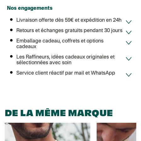
Chronopost - Livraison express à domicile
: Colis livré en 1 à 3 jo
Colissimo suivi (expédition Toi-même)
Nos engagements
Lettre suivie (expédition Atelier Aismée)
Colissimo suivi (expédition April Eleven)
Livraison offerte dès 59€ et expédition en 24h
Suisse
Lettre prioritaire
Retours et échanges gratuits pendant 30 jours
Chronopost International
Chronopost - Livraison express à domicile
: Colis livré en 1 à 3 jo
Emballage cadeau, coffrets et options
Colissimo suivi (expédition Toi-même)
cadeaux
DPD colis suivi (expédition Bounce)
Les Raffineurs, idées cadeaux originales et
sélectionnées avec soin
Service client réactif par mail et WhatsApp
DE LA MÊME MARQUE