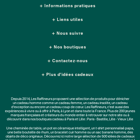
Informations pratiques
Liens utiles
Nous suivre
Nos boutiques
Contactez-nous
Plus d'idées cadeaux
Depuis 2014, Les Raffineurs proposent une sélection de produits pour dénicher
un
cadeau homme
comme un
cadeau femme
, un
cadeau insolite
, un
cadeau
d'exception
ou encore un cadeau coup de cœur. Les Raffineurs, c'est aussi des
expériences à vivre
ou à offrir à Paris, à Lyon et dans toute la France. Plus de
200 jeunes
marques
françaises et créateurs du monde entier à retrouver sur notre site ou à
découvrir dans nos boutiques cadeau à Paris et Lille :
Paris - Bastille
,
Lille - Vieux Lille
Une
cheminée de table
, un
pot en céramique intelligent
, un
t-shirt personnalisé papa
,
une belle bouteille de rhum, un
bracelet cuir homme
ou un
sac banane homme
, des
objets de déco originaux
. Découvrez ici notre large sélection de
500 idées de cadeaux