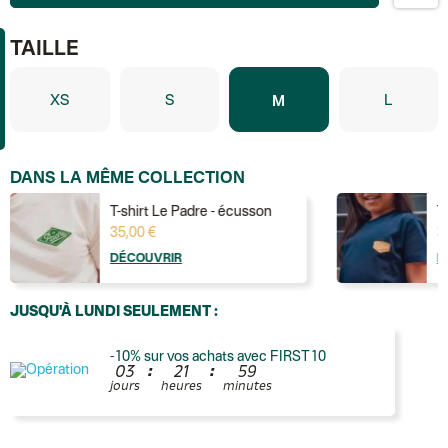
TAILLE
XS
S
L
M
DANS LA MÊME COLLECTION
T-shirt Le Padre - écusson
T
35,00 €
3
DÉCOUVRIR
D
JUSQU'À LUNDI SEULEMENT :
-10% sur vos achats avec FIRST10
:
:
0
3
2
1
5
9
jours
heures
minutes