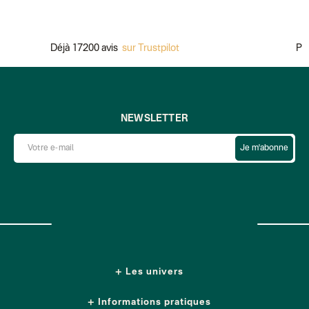
Déjà 17200 avis
sur Trustpilot
Paiemen
NEWSLETTER
Je m'abonne
Les univers
Informations pratiques