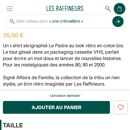
Affaire de famille (par Les Raffineurs)
arrow_forward
T-shirt Le Padre
Coffret apéro
« et cuisine »
4.8
·
/5
85
avis
35,00 €
Un t-shirt sérigraphié Le Padre au look rétro en coton bio.
Le tout glissé dans un packaging cassette VHS, parfait
pour écrire un mot doux et lancer de nouvelles histoires.
Pour les nostalgiques des années 80, 90 et 2000.
Signé Affaire de Famille, la collection de la tribu un rien
stylée, un brin rétro imaginée par Les Raffineurs.
· Livraison
demain
·
AJOUTER AU PANIER
TAILLE