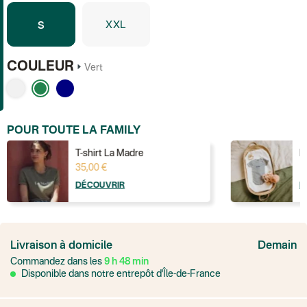
XXL
S
COULEUR
Vert
POUR TOUTE LA FAMILY
T-shirt La Madre
B
35,00 €
1
DÉCOUVRIR
D
France
Colissimo suivi
Livraison à domicile
Demain
Point relais rapide
Commandez dans les
9
h
48
min
Transport Express
Lettre prioritaire
Disponible dans notre entrepôt d'Île-de-France
UPS
: Livraison sous 7 jours
Colis suivi
: Livraison sous 4 jours ouvrés