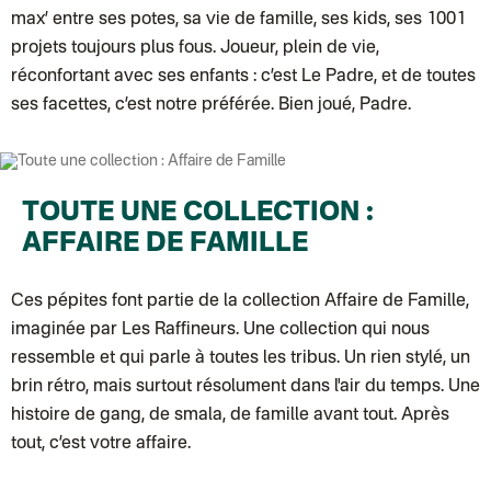
Colissimo suivi (expédition Petit Coq)
max’ entre ses potes, sa vie de famille, ses kids, ses 1001
Lettre suivie (expédition Les mots doux)
projets toujours plus fous. Joueur, plein de vie,
Colissimo suivi (expédition Papier Curieux)
Lettre Suivie (expédition Atelier Wagram)
réconfortant avec ses enfants : c’est Le Padre, et de toutes
Lettre suivie (expédition Atelier Aismée)
ses facettes, c’est notre préférée. Bien joué, Padre.
Colissimo suivi (expédition Mon Petit Poids)
DPD colis suivi (expédition Bounce)
DPD colis suivi (expédition La Boîte Concept)
Colis suivi (expédition Loia)
Colissimo personnalisé
Colis suivi (expédition Maison Roshi)
TOUTE UNE COLLECTION :
Colissimo suivi (expédition Connoisseur)
Colis suivi GLS (expédition Tikino)
AFFAIRE DE FAMILLE
Colissimo suivi (expédition April Eleven)
Belgique
Lettre prioritaire
Ces pépites font partie de la collection
Affaire de Famille
,
Colissimo suivi (expédition par Yamayama)
: Livraison à votre domici
imaginée par Les Raffineurs. Une collection qui nous
Chronopost Belgique
Colissimo suivi (expédition par Tot)
: Livraison à votre domicile, suivi
ressemble et qui parle à toutes les tribus. Un rien stylé, un
Chronopost - Livraison express à domicile
: Colis livré en 1 à 3 jo
brin rétro, mais surtout résolument dans l'air du temps. Une
Colissimo suivi (expédition partenaire)
Chronopost - Livraison Europe en relais Pickup
: Colis livré en 2 à 
histoire de gang, de smala, de famille avant tout. Après
Colissimo suivi (expédition Soundivine)
tout, c’est votre affaire.
Colissimo suivi (expédition Cheer Moda)
Colis suivi (DPD)
Colissimo suivi (expédition June & Jane)