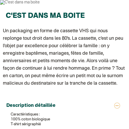
Colissimo suivi (expédition Toi-même)
Lettre suivie (expédition par Noémie, la créatrice)
Colissimo suivi (expédition Zebrabook)
C'EST DANS MA BOITE
Colissimo suivi (expédition Minoe)
Lettre suivie (expédition April Eleven)
Lettre suivie (expédition Les mots doux)
Un packaging en forme de cassette VHS qui nous
Colissimo suivi (expédition Papier Curieux)
Lettre suivie (expédition Atelier Aismée)
replonge tout droit dans les 80’s. La cassette, c’est un peu
DPD colis suivi (expédition Bounce)
l’objet par excellence pour célébrer la famille : on y
DPD colis suivi (expédition La Boîte Concept)
Colis suivi (expédition Loia)
enregistre baptêmes, mariages, fêtes de famille,
Colissimo personnalisé
anniversaires et petits moments de vie. Alors voilà une
Colissimo suivi (expédition Connoisseur)
Colis suivi GLS (expédition Tikino)
façon de continuer à lui rendre hommage. En prime ? Tout
Colissimo suivi (expédition April Eleven)
Luxembourg
en carton, on peut même écrire un petit mot ou le surnom
Lettre prioritaire
malicieux du destinataire sur la tranche de la cassette.
UPS
: Livraison sous 7 jours
Chronopost International
Chronopost - Livraison express à domicile
: Colis livré en 1 à 3 jo
Colissimo suivi (expédition Toi-même)
Lettre suivie (expédition Atelier Aismée)
Description détaillée
Colissimo suivi (expédition April Eleven)
Caractéristiques :
Suisse
100% coton biologique
Lettre prioritaire
T-shirt sérigraphié
Chronopost International