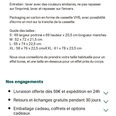
Chronopost - Livraison express à domicile
: Colis livré en 1 à 3 jo
Entretien : laver avec des couleurs similaires, ne pas repasser
Colissimo suivi (expédition Toi-même)
sur l'imprimé, laver et repasser sur l’envers.
DPD colis suivi (expédition Bounce)
Packaging en carton en forme de cassette VHS, avec possibilité
d’écrire un mot sur la tranche de la cassette.
Guide des tailles :
S : 49 largeur poitrine x 69 hauteur x 20,5 cm longueur manches
M : 52 x 72 x 21,5 cm
L : 55 x 74 x 22,5 cm
XL : 58 x 76 x 22,5 cmvXXL : 61 x 78 x 23,5 cm
Nous vous conseillons de prendre votre taille habituelle pour un
effet loose, et une taille en-dessous pour un effet près du corps.
Nos engagements
Livraison offerte dès 59€ et expédition en 24h
Retours et échanges gratuits pendant 30 jours
Emballage cadeau, coffrets et options
cadeaux