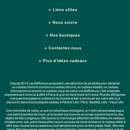
Liens utiles
Nous suivre
Nos boutiques
Contactez-nous
Plus d'idées cadeaux
Depuis 2014, Les Raffineurs proposent une sélection de produits pour dénicher
un
cadeau homme
comme un
cadeau femme
, un
cadeau insolite
, un
cadeau
d'exception
ou encore un cadeau coup de cœur. Les Raffineurs, c'est aussi des
expériences à vivre
ou à offrir à Paris, à Lyon et dans toute la France. Plus de
200 jeunes
marques
françaises et créateurs du monde entier à retrouver sur notre site ou à
découvrir dans nos boutiques cadeau à Paris et Lille :
Paris - Bastille
,
Lille - Vieux Lille
Une
cheminée de table
, un
pot en céramique intelligent
, un
t-shirt personnalisé papa
,
une belle bouteille de rhum, un
bracelet cuir homme
ou un
sac banane homme
, des
objets de déco originaux
. Découvrez ici notre large sélection de
500 idées de cadeaux
choisies avec soin, parmi lesquelles vous trouverez de toute évidence le cadeau idéal à
offrir pour toutes les occasions ou tout simplement pour se faire plaisir.
Noël
,
fête des
pères
,
fête des mères
,
anniversaire
,
Saint-Valentin
,
pendaison de crémaillère
, pot de