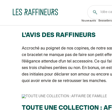
Accueil
Pour elle
Montres et Bijoux
Bracelet tri
Coffre
Exclusivité
Nouveautés
Bestsellers
L'AVIS DES RAFFINEURS
Accroché au poignet de nos copines, de notre sœ
ce bracelet ne manque pas de faire son petit effet. 
l’élégance attendue d’un tel accessoire. Ce qui fa
ses trois chaînes perlées ou non. En bonus, on est
des initiales pour déclarer son amour ou encore u
quoi avoir envie de se retrousser les manches.
TOUTE UNE COLLECTION : AF