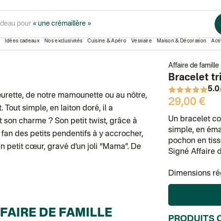
ple chaîne
t apéro
« et cuisine »
Idées cadeaux
Nos exclusivités
Cuisine & Apéro
Vestiaire
Maison & Décoration
Acti
Affaire de famille
Bracelet tr
5.0
urette, de notre mamounette ou au nôtre,
29,00 €
Tout simple, en laiton doré, il a
Un bracelet c
it son charme ? Son petit twist, grâce à
simple, en émai
 fan des petits pendentifs à y accrocher,
pochon en tiss
n petit cœur, gravé d’un joli “Mama”. De
Signé Affaire 
Dimensions rég
FAIRE DE FAMILLE
PRODUITS 