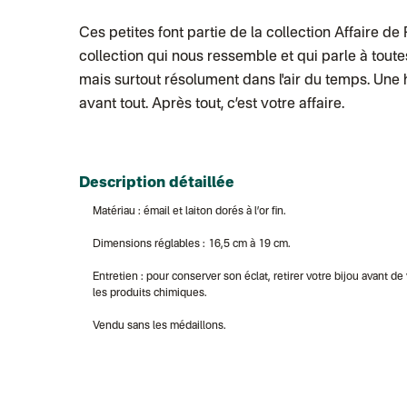
Médaillons initiales
Ces petites font partie de la collection
Affaire de 
+ 19,90 €
collection qui nous ressemble et qui parle à toutes 
AJOUTER AU PANIER
mais surtout résolument dans l'air du temps. Une 
avant tout. Après tout, c’est votre affaire.
Description détaillée
Matériau : émail et laiton dorés à l’or fin.
Dimensions réglables : 16,5 cm à 19 cm.
Entretien : pour conserver son éclat, retirer votre bijou avant d
les produits chimiques.
Vendu sans les médaillons.