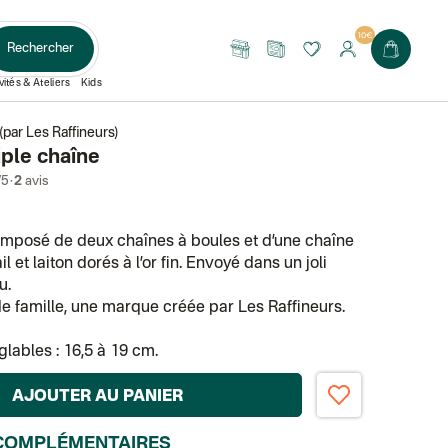
10€
Rechercher
Nos
Le
boutiques
Journal
vités & Ateliers
Kids
 (par Les Raffineurs)
iple chaîne
·
/5
2
avis
omposé de deux chaînes à boules et d’une chaîne
l et laiton dorés à l’or fin. Envoyé dans un joli
u.
de famille, une marque créée par Les Raffineurs.
lables : 16,5 à 19 cm.
AJOUTER AU PANIER
COMPLÉMENTAIRES