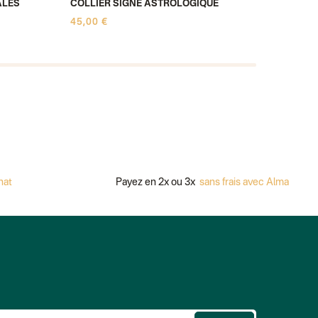
ALES
COLLIER SIGNE ASTROLOGIQUE
POCHET
45,00 €
35,00 
Payez en 2x ou 3x
sans frais avec Alma