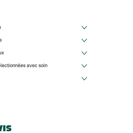
Colissimo suivi 
BOUTIQUE : BA
Point relais St
Colissimo suivi 
Chronopost - Li
h
Colissimo suivi 
Colissimo suivi 
Test dropshipp
s
Colissimo suivi
Colissimo suivi 
ux
Colissimo suivi
Lettre suivie (
Colis suivi (DPD
électionnées avec soin
Colissimo suivi
Colissimo suivi 
Lettre suivie (ex
Lettre suivie (e
Colissimo suivi
Lettre suivie (e
Colissimo suivi
Colissimo suivi
Lettre suivie (e
Colissimo suivi 
Lettre suivie (e
Colissimo suivi 
VIS
Lettre Suivie (e