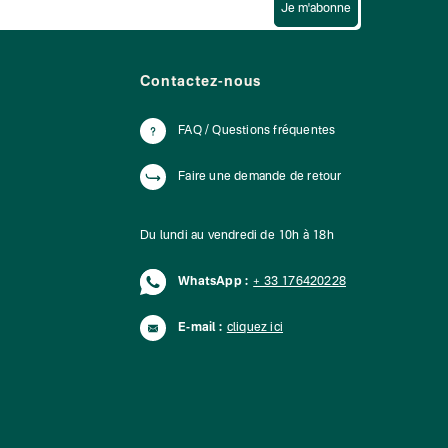
Je m'abonne
Contactez-nous
FAQ / Questions fréquentes
Faire une demande de retour
Du lundi au vendredi de 10h à 18h
WhatsApp :
+ 33 176420228
E-mail :
cliquez ici