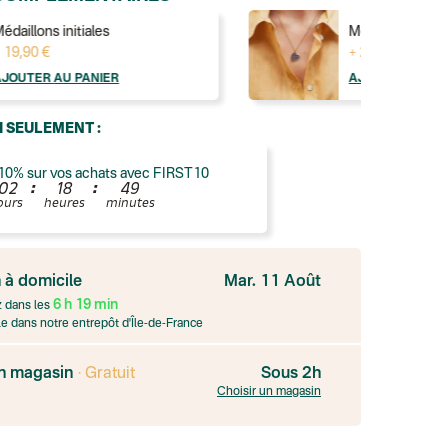
édaillons initiales
Médaillon cœu
 19,90 €
+ 29,00 €
AJOUTER AU PANIER
AJOUTER AU
I SEULEMENT :
10% sur vos achats avec FIRST10
:
:
0
2
1
8
4
9
ours
heures
minutes
n à domicile
Mar. 11 Août
ide
6
h
19
min
ess
dans les
e
e dans notre entrepôt d'Île-de-France
ous 7 jours
aison sous 4 jours ouvrés
en magasin
· Gratuit
Sous 2h
 (expédition par Yamayama)
: Livraison à votre domicile, suivi de la livra
xpédition par Salty design )
: 72h
Choisir un magasin
press (commerçant ou bureau de poste)
: Point relais Express (commer
STILLE
INT-SULPICE