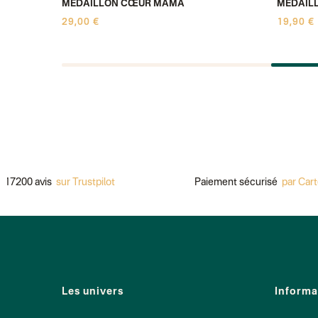
S
MÉDAILLON CŒUR MAMA
MÉDAILL
29,00 €
19,90 €
0 avis
sur Trustpilot
Paiement sécurisé
par Carte, App
Les univers
Informa