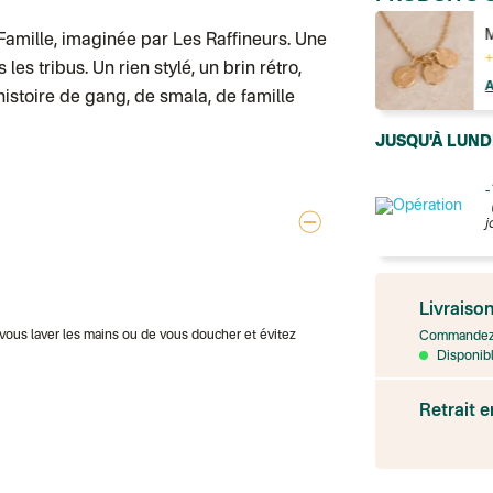
Médaillon cœur Mama
M
Famille
, imaginée par Les Raffineurs. Une
+ 29,00 €
+
les tribus. Un rien stylé, un brin rétro,
AJOUTER AU PANIER
histoire de gang, de smala, de famille
JUSQU'À LUND
-
j
France
Colissimo suivi
Livraiso
Point relais rap
e vous laver les mains ou de vous doucher et évitez
Transport Expr
Commandez 
Lettre prioritair
Disponibl
UPS
: Livraison s
Colis suivi
: Livr
Retrait 
Colissimo suivi
Livraison TNT (e
Point relais Ex
BOUTIQUE : BA
BOUTIQUE : SA