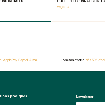
ONS INITIALES
COLLIER PERSONNALISÉ INITI
29,00 €
lePay, Paypal, Alma
Livraison offerte
dès 59€ d'achat
tions pratiques
Newsletter