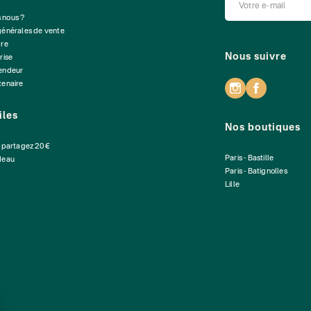
 nous ?
générales de vente
dre
Nous suivre
rise
vendeur
tenaire
iles
Nos boutiques
: partagez 20 €
Paris - Bastille
deau
Paris - Batignolles
Lille