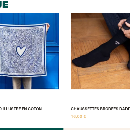
UE
Lettre suivie (e
Colissimo suivi 
Lettre suivie (e
DPD colis suivi
DPD colis suivi 
Colis suivi (expé
Colissimo perso
Colissimo suivi
Colis suivi GLS 
Colissimo suivi 
Luxembourg
Lettre prioritair
UPS
: Livraison s
Chronopost Int
Chronopost - Li
Colissimo suivi
Lettre suivie (e
Colissimo suivi 
Suisse
Lettre prioritair
Chronopost Int
Chronopost - Li
 ILLUSTRÉ EN COTON
CHAUSSETTES BRODÉES DAD
Colissimo suivi
16,00 €
DPD colis suivi