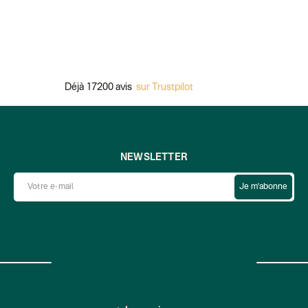
Déjà 17200 avis
sur Trustpilot
Pa
NEWSLETTER
Je m'abonne