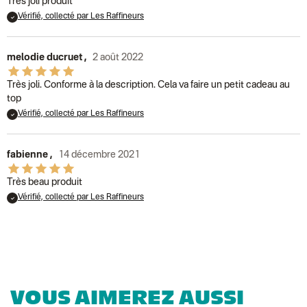
Tres joli produit
Lettre suivie (expédition Atelier Aismée)
Vérifié, collecté par Les Raffineurs
Colissimo suivi (expédition April Eleven)
Suisse
Lettre prioritaire
Chronopost International
melodie ducruet
,
2 août 2022
Chronopost - Livraison express à domicile
: Colis livré en 1 à 3 jo
Colissimo suivi (expédition Toi-même)
Très joli. Conforme à la description. Cela va faire un petit cadeau au
DPD colis suivi (expédition Bounce)
top
Vérifié, collecté par Les Raffineurs
fabienne
,
14 décembre 2021
Très beau produit
Vérifié, collecté par Les Raffineurs
VOUS AIMEREZ AUSSI