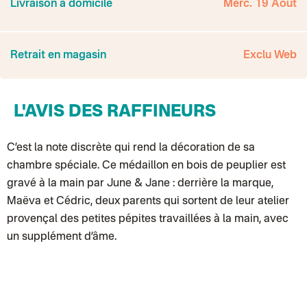
Livraison à domicile
Merc. 19 Août
Point relais rapide
Transport Express
Lettre prioritaire
UPS
: Livraison sous 7 jours
Retrait en magasin
Exclu Web
Colis suivi
: Livraison sous 4 jours ouvrés
Colissimo suivi (expédition par Yamayama)
: Livraison à votre domici
Livraison TNT (expédition par Salty design )
: 72h
Point relais Express (commerçant ou bureau de poste)
: Point rela
BOUTIQUE : BASTILLE
L'AVIS DES RAFFINEURS
BOUTIQUE : SAINT-SULPICE
Colissimo suivi (expédition par Tot)
: Livraison à votre domicile, suivi
BOUTIQUE : BATIGNOLLES
C’est la note discrète qui rend la décoration de sa
Point relais Standard
Colissimo suivi (expédition par Ratio)
: Livraison à votre domicile, sui
chambre spéciale. Ce médaillon en bois de peuplier est
Chronopost - Livraison express à domicile
: Colis livré en 1 à 3 jo
gravé à la main par June & Jane : derrière la marque,
Colissimo suivi (expédition partenaire)
Colissimo suivi (envoi partenaire)
Maëva et Cédric, deux parents qui sortent de leur atelier
Test dropshipping
Colissimo suivi (expédition Soundivine)
provençal des petites pépites travaillées à la main, avec
Colissimo suivi (expédition Juste un arbre)
un supplément d’âme.
Colissimo suivi (expédition Cheer Moda)
Lettre suivie (expédition Merci Maman)
Colis suivi (DPD)
Colissimo suivi (expédition June & Jane)
Colissimo suivi (expédition Les Fils)
Lettre suivie (expédition Les Fils)