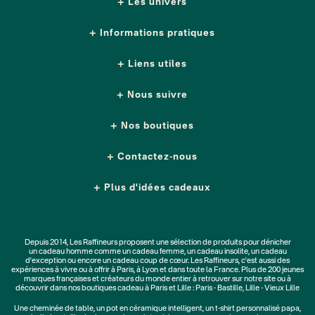
Les univers
Informations pratiques
Liens utiles
Nous suivre
Nos boutiques
Contactez-nous
Plus d'idées cadeaux
Depuis 2014, Les Raffineurs proposent une sélection de produits pour dénicher
un
cadeau homme
comme un
cadeau femme
, un
cadeau insolite
, un
cadeau
d'exception
ou encore un cadeau coup de cœur. Les Raffineurs, c'est aussi des
expériences à vivre
ou à offrir à Paris, à Lyon et dans toute la France. Plus de
200 jeunes
marques
françaises et créateurs du monde entier à retrouver sur notre site ou à
découvrir dans nos boutiques cadeau à Paris et Lille :
Paris - Bastille
,
Lille - Vieux Lille
Une
cheminée de table
, un
pot en céramique intelligent
, un
t-shirt personnalisé papa
,