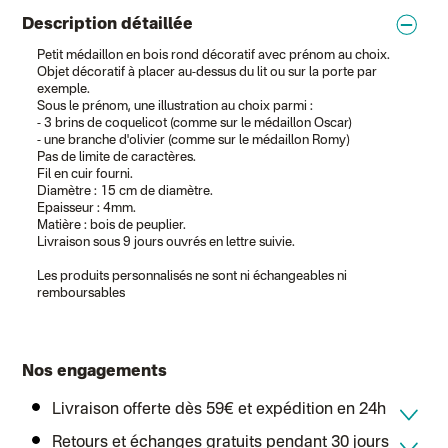
Lettre suivie (expédition La Poupette à Paillettes)
Colissimo suivi (expédition Toi-même)
Description détaillée
Lettre suivie (expédition par Noémie, la créatrice)
Petit médaillon en bois rond décoratif avec prénom au choix.
Colissimo suivi (expédition Zebrabook)
Objet décoratif à placer au-dessus du lit ou sur la porte par
Colissimo suivi (expédition Minoe)
exemple.
Lettre suivie (expédition April Eleven)
Sous le prénom, une illustration au choix parmi :
Colissimo suivi (expédition Petit Coq)
- 3 brins de coquelicot (comme sur le médaillon Oscar)
Lettre suivie (expédition Les mots doux)
- une branche d'olivier (comme sur le médaillon Romy)
Colissimo suivi (expédition Papier Curieux)
Pas de limite de caractères.
Lettre Suivie (expédition Atelier Wagram)
Fil en cuir fourni.
Lettre suivie (expédition Atelier Aismée)
Diamètre : 15 cm de diamètre.
Colissimo suivi (expédition Mon Petit Poids)
Epaisseur : 4mm.
DPD colis suivi (expédition Bounce)
Matière : bois de peuplier.
DPD colis suivi (expédition La Boîte Concept)
Livraison sous 9 jours ouvrés en lettre suivie.
Colis suivi (expédition Loia)
Colissimo personnalisé
Les produits personnalisés ne sont ni échangeables ni
Colis suivi (expédition Maison Roshi)
remboursables
Colissimo suivi (expédition Connoisseur)
Colis suivi GLS (expédition Tikino)
Colissimo suivi (expédition April Eleven)
Belgique
Lettre prioritaire
Nos engagements
Colissimo suivi (expédition par Yamayama)
: Livraison à votre domici
Chronopost Belgique
Livraison offerte dès 59€ et expédition en 24h
Colissimo suivi (expédition par Tot)
: Livraison à votre domicile, suivi
Chronopost - Livraison express à domicile
: Colis livré en 1 à 3 jo
Retours et échanges gratuits pendant 30 jours