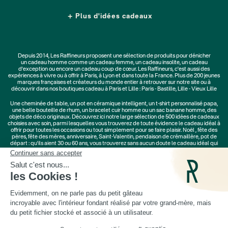
Plus d'idées cadeaux
Depuis 2014, Les Raffineurs proposent une sélection de produits pour dénicher
un
cadeau homme
comme un
cadeau femme
, un
cadeau insolite
, un
cadeau
d'exception
ou encore un cadeau coup de cœur. Les Raffineurs, c'est aussi des
expériences à vivre
ou à offrir à Paris, à Lyon et dans toute la France. Plus de
200 jeunes
marques
françaises et créateurs du monde entier à retrouver sur notre site ou à
découvrir dans nos boutiques cadeau à Paris et Lille :
Paris - Bastille
,
Lille - Vieux Lille
Une
cheminée de table
, un
pot en céramique intelligent
, un
t-shirt personnalisé papa
,
une belle bouteille de rhum, un
bracelet cuir homme
ou un
sac banane homme
, des
objets de déco originaux
. Découvrez ici notre large sélection de
500 idées de cadeaux
choisies avec soin, parmi lesquelles vous trouverez de toute évidence le cadeau idéal à
offrir pour toutes les occasions ou tout simplement pour se faire plaisir.
Noël
,
fête des
pères
,
fête des mères
,
anniversaire
,
Saint-Valentin
,
pendaison de crémaillère
, pot de
départ : qu'ils aient 30 ou 60 ans, vous trouverez sans aucun doute le cadeau idéal qui
ne les quittera jamais.
Cadeaux Saint-Valentin
|
Cadeaux Fête des Grands-Mères
|
Cadeaux Fête des Mères
|
Cadeaux Fête des Pères
|
Cadeaux Fête des Grands-Pères
|
Cadeaux Secret Santa
|
Cadeaux de Noël
© Les Raffineurs 2014-2026 |
Mentions légales
-
Cookies
-
Politique de confidentialité