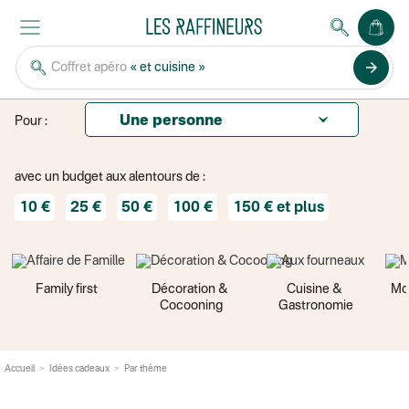
JE CHERCHE
UN
arrow_forward
Coffret apéro
« et cuisine »
CADEAU
Pour :
avec un budget aux alentours de :
10 €
25 €
50 €
100 €
150 € et plus
Family first
Décoration & 
Cuisine & 
Mo
Cocooning
Gastronomie
Accueil
Idées cadeaux
Par thème