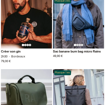
Plus que 3 ex.
Créer son gin
Sac banane bum bag micro Rains
49,90 €
2h30
Bordeaux
79,00 €
Plus que 1 ex.