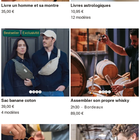
Livre un homme et sa montre
Livres astrologiques
35,00 €
10,95 €
12 modèles
Bestseller
Exclusivité
Sac banane coton
Assembler son propre whisky
39,00 €
2h30
Bordeaux
4 modèles
89,00 €