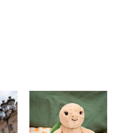
nnalisé
 (expédition Connoisseur)
(expédition Tikino)
(expédition April Eleven)
e
ous 7 jours
ernational
vraison express à domicile
: Colis livré en 1 à 3 jours vers l'Europe, e
 (expédition Toi-même)
xpédition Atelier Aismée)
(expédition April Eleven)
e
ernational
vraison express à domicile
: Colis livré en 1 à 3 jours vers l'Europe, e
 (expédition Toi-même)
 (expédition Bounce)