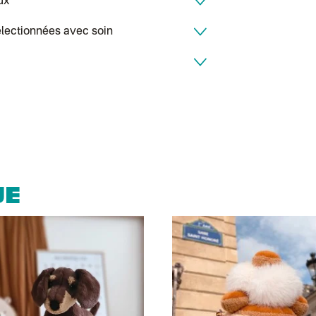
ux
Colissimo perso
Colissimo suivi
Colis suivi GLS 
électionnées avec soin
Colissimo suivi 
Luxembourg
Lettre prioritair
UPS
: Livraison s
Chronopost Int
Chronopost - Li
Colissimo suivi
Lettre suivie (e
Colissimo suivi 
Suisse
Lettre prioritair
Chronopost Int
Chronopost - Li
UE
Colissimo suivi
DPD colis suivi