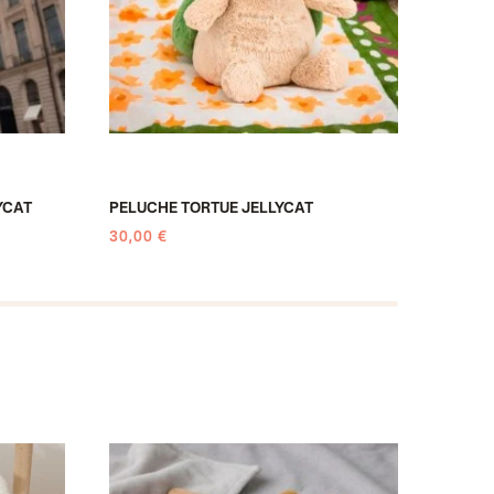
YCAT
PELUCHE TORTUE JELLYCAT
PELUC
30,00 €
23,00 