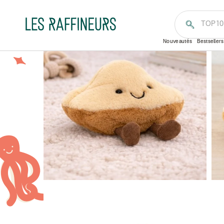
Accueil
Kids
Par thème
Peluches & doudous
TOP1
Dès la naissance
Nouveautés
Bestsellers