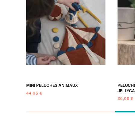
C -
MINI PELUCHES ANIMAUX
PELUCH
JELLYCA
44,95 €
30,00 €