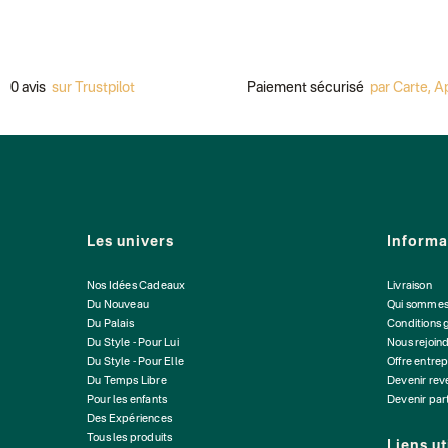
sur Trustpilot
Paiement sécurisé
par Carte, ApplePay,
Les univers
Informa
Nos Idées Cadeaux
Livraison
Du Nouveau
Qui sommes
Du Palais
Conditions 
Du Style - Pour Lui
Nous rejoin
Du Style - Pour Elle
Offre entrep
Du Temps Libre
Devenir re
Pour les enfants
Devenir par
Des Expériences
Tous les produits
Liens ut