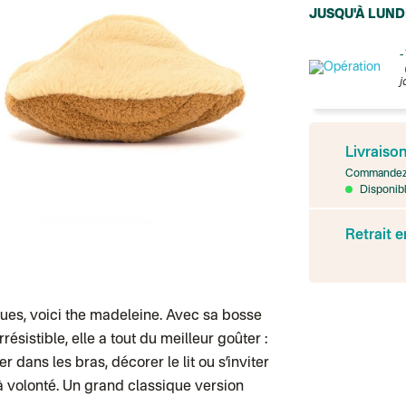
JUSQU'À LUND
-
j
France
Colissimo suivi
Livraiso
Point relais rap
Transport Expr
Commandez 
Lettre prioritair
Disponibl
UPS
: Livraison s
Colis suivi
: Livr
Retrait 
Colissimo suivi
Livraison TNT (e
Point relais Ex
BOUTIQUE : BA
BOUTIQUE : SA
Colissimo suivi 
ues, voici the madeleine. Avec sa bosse
BOUTIQUE : BA
ésistible, elle a tout du meilleur goûter :
Point relais St
Colissimo suivi 
 dans les bras, décorer le lit ou s’inviter
Chronopost - Li
s à volonté. Un grand classique version
Colissimo suivi 