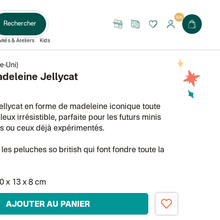
10€
Rechercher
Nos
Le
boutiques
Journal
vités & Ateliers
Kids
e-Uni)
deleine Jellycat
llycat en forme de madeleine iconique toute
eux irrésistible, parfaite pour les futurs minis
rs ou ceux déjà expérimentés.
 les peluches so british qui font fondre toute la
0 x 13 x 8 cm
AJOUTER AU PANIER