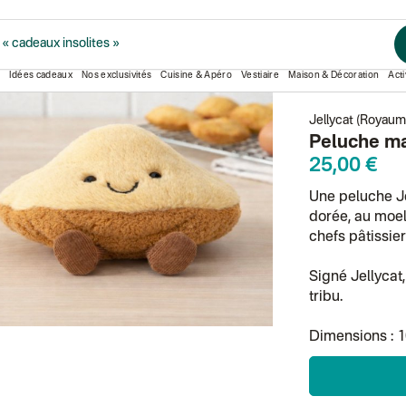
Peluche madeleine Jellycat
0
« cadeaux insolites »
Idées cadeaux
Nos exclusivités
Cuisine & Apéro
Vestiaire
Maison & Décoration
Acti
Jellycat (Royaum
Peluche ma
25,00 €
Une peluche Je
dorée, au moell
chefs pâtissie
Signé Jellycat,
tribu.
Dimensions : 1