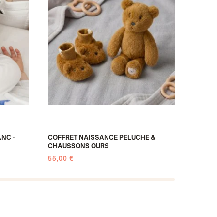
NC -
COFFRET NAISSANCE PELUCHE &
PELUCH
CHAUSSONS OURS
OURS
55,00 €
74,90 