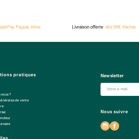
 Paypal, Alma
Livraison offerte
dès 59€ d'achat
tions pratiques
Newsletter
 nous ?
générales de vente
dre
Nous suivre
rise
vendeur
tenaire
iles