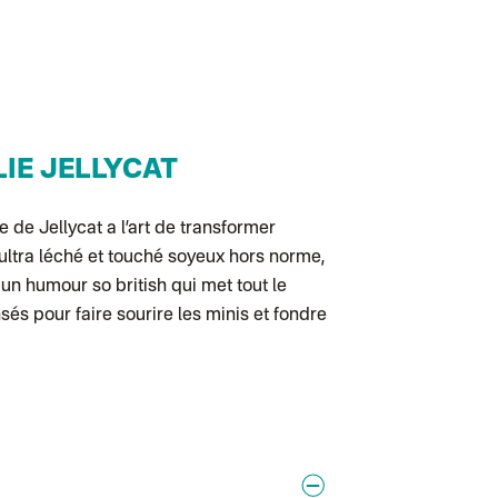
Colissimo suivi 
Test dropshipp
Colissimo suivi
Colissimo suivi 
Colissimo suivi
Lettre suivie (
Colis suivi (DPD
Colissimo suivi
Colissimo suivi 
LIE JELLYCAT
Lettre suivie (ex
Lettre suivie (e
Colissimo suivi
Lettre suivie (e
de de
Jellycat
a l’art de transformer
Colissimo suivi
 ultra léché et touché soyeux hors norme,
Colissimo suivi
Lettre suivie (e
un humour so british qui met tout le
Colissimo suivi 
 pour faire sourire les minis et fondre
Lettre suivie (e
Colissimo suivi 
Lettre Suivie (e
Lettre suivie (e
Colissimo suivi 
DPD colis suivi
DPD colis suivi 
Colis suivi (expé
Colissimo perso
Colis suivi (exp