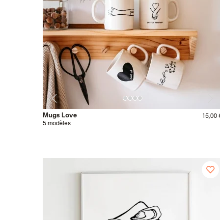
Mugs Love
15,00 
5 modèles