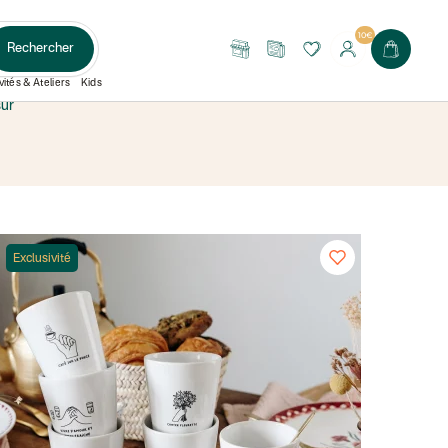
10€
Rechercher
Nos
Le
boutiques
Journal
vités & Ateliers
Kids
sur
Exclusivité