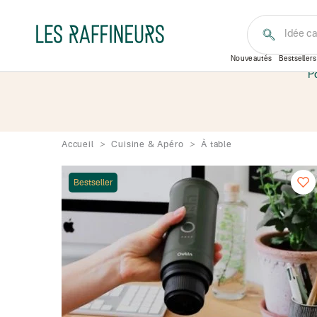
Idée c
Nouveautés
Bestsellers
Po
Accueil
Cuisine & Apéro
À table
Bestseller