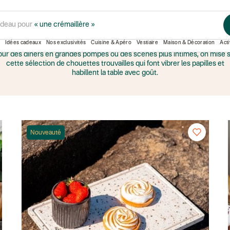
adeau pour
« une crémaillère »
À TABLE
Idées cadeaux
Nos exclusivités
Cuisine & Apéro
Vestiaire
Maison & Décoration
Acti
ur des dîners en grandes pompes ou des scènes plus intimes, on mise 
cette sélection de chouettes trouvailles qui font vibrer les papilles et
habillent la table avec goût.
Nouveauté