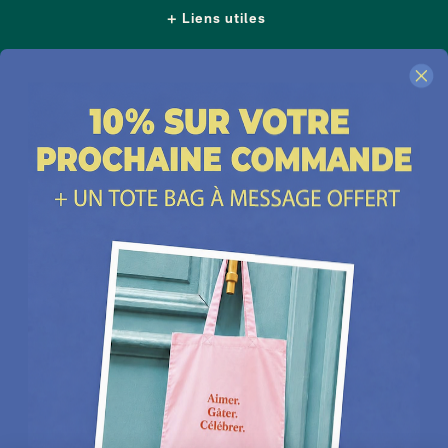
Liens utiles
Nous suivre
Nos boutiques
Contactez-nous
Plus d'idées cadeaux
Depuis 2014, Les Raffineurs proposent une sélection de produits pour dénicher
un
cadeau homme
comme un
cadeau femme
, un
cadeau insolite
, un
cadeau
d'exception
ou encore un cadeau coup de cœur. Les Raffineurs, c'est aussi des
expériences à vivre
ou à offrir à Paris, à Lyon et dans toute la France. Plus de
200 jeunes
marques
françaises et créateurs du monde entier à retrouver sur notre site ou à
découvrir dans nos boutiques cadeau à Paris et Lille :
Paris - Bastille
,
Lille - Vieux Lille
Une
cheminée de table
, un
pot en céramique intelligent
, un
t-shirt personnalisé papa
,
une belle bouteille de rhum, un
bracelet cuir homme
ou un
sac banane homme
, des
objets de déco originaux
. Découvrez ici notre large sélection de
500 idées de cadeaux
choisies avec soin, parmi lesquelles vous trouverez de toute évidence le cadeau idéal à
offrir pour toutes les occasions ou tout simplement pour se faire plaisir.
Noël
,
fête des
pères
,
fête des mères
,
anniversaire
,
Saint-Valentin
,
pendaison de crémaillère
, pot de
départ : qu'ils aient 30 ou 60 ans, vous trouverez sans aucun doute le cadeau idéal qui