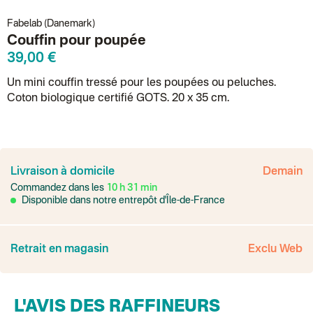
Fabelab (Danemark)
Couffin pour poupée
39,00 €
Un mini couffin tressé pour les poupées ou peluches.
Coton biologique certifié GOTS. 20 x 35 cm.
France
Colissimo suivi
Livraison à domicile
Demain
Point relais rapide
Commandez dans les
10
h
31
min
Transport Express
Lettre prioritaire
Disponible dans notre entrepôt d'Île-de-France
UPS
: Livraison sous 7 jours
Colis suivi
: Livraison sous 4 jours ouvrés
Colissimo suivi (expédition par Yamayama)
: Livraison à votre domici
Livraison TNT (expédition par Salty design )
: 72h
Retrait en magasin
Exclu Web
Point relais Express (commerçant ou bureau de poste)
: Point rela
BOUTIQUE : BASTILLE
BOUTIQUE : SAINT-SULPICE
Colissimo suivi (expédition par Tot)
: Livraison à votre domicile, suivi
L'AVIS DES RAFFINEURS
BOUTIQUE : BATIGNOLLES