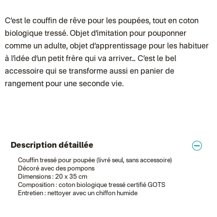
Point relais Standard
Colissimo suivi (expédition par Ratio)
: Livraison à votre domicile, sui
Chronopost - Livraison express à domicile
C’est le couffin de rêve pour les poupées, tout en coton
: Colis livré en 1 à 3 jo
Colissimo suivi (expédition partenaire)
biologique tressé. Objet d’imitation pour pouponner
Colissimo suivi (envoi partenaire)
Test dropshipping
comme un adulte, objet d’apprentissage pour les habituer
Colissimo suivi (expédition Soundivine)
à l’idée d’un petit frère qui va arriver… C’est le bel
Colissimo suivi (expédition Juste un arbre)
Colissimo suivi (expédition Cheer Moda)
accessoire qui se transforme aussi en panier de
Lettre suivie (expédition Merci Maman)
rangement pour une seconde vie.
Colis suivi (DPD)
Colissimo suivi (expédition June & Jane)
Colissimo suivi (expédition Les Fils)
Lettre suivie (expédition Les Fils)
Lettre suivie (expédition La Poupette à Paillettes)
Colissimo suivi (expédition Toi-même)
Lettre suivie (expédition par Noémie, la créatrice)
Colissimo suivi (expédition Zebrabook)
Description détaillée
Colissimo suivi (expédition Minoe)
Lettre suivie (expédition April Eleven)
Couffin tressé pour poupée (livré seul, sans accessoire)
Colissimo suivi (expédition Petit Coq)
Décoré avec des pompons
Lettre suivie (expédition Les mots doux)
Dimensions : 20 x 35 cm
Colissimo suivi (expédition Papier Curieux)
Composition : coton biologique tressé certifié GOTS
Lettre Suivie (expédition Atelier Wagram)
Entretien : nettoyer avec un chiffon humide
Lettre suivie (expédition Atelier Aismée)
Colissimo suivi (expédition Mon Petit Poids)