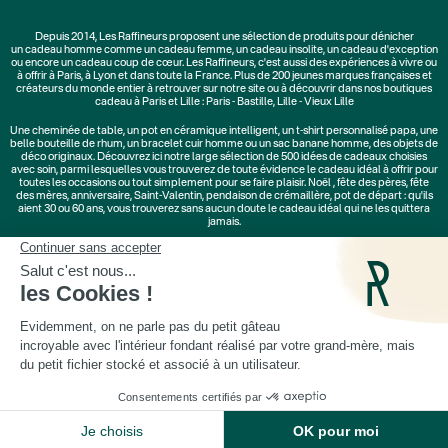
Depuis 2014, Les Raffineurs proposent une sélection de produits pour dénicher
un
cadeau homme
comme un
cadeau femme
, un
cadeau insolite
, un
cadeau d'exception
ou encore un cadeau coup de cœur. Les Raffineurs, c'est aussi des
expériences à vivre
ou
à offrir à Paris, à Lyon et dans toute la France. Plus de
200 jeunes marques
françaises et
créateurs du monde entier à retrouver sur notre site ou à découvrir dans nos boutiques
cadeau à Paris et Lille :
Paris - Bastille
,
Lille - Vieux Lille
Une
cheminée de table
, un
pot en céramique intelligent
, un
t-shirt personnalisé papa
, une
belle bouteille de rhum, un
bracelet cuir homme
ou un
sac banane homme
, des
objets de
déco originaux
. Découvrez ici notre large sélection de
500 idées de cadeaux
choisies
avec soin, parmi lesquelles vous trouverez de toute évidence le cadeau idéal à offrir pour
toutes les occasions ou tout simplement pour se faire plaisir.
Noël
,
fête des pères
,
fête
des mères
,
anniversaire
,
Saint-Valentin
,
pendaison de crémaillère
, pot de départ : qu'ils
aient 30 ou 60 ans, vous trouverez sans aucun doute le cadeau idéal qui ne les quittera
jamais.
Cadeaux Saint-Valentin
|
Cadeaux Fête des Grands-Mères
|
Cadeaux Fête des Mères
|
Cadeaux Fête des Pères
|
Cadeaux Fête des Grands-Pères
|
Cadeaux Secret Santa
|
Cadeaux de Noël
© Les Raffineurs 2014-2026 |
Mentions légales
-
Cookies
-
Politique de confidentialité