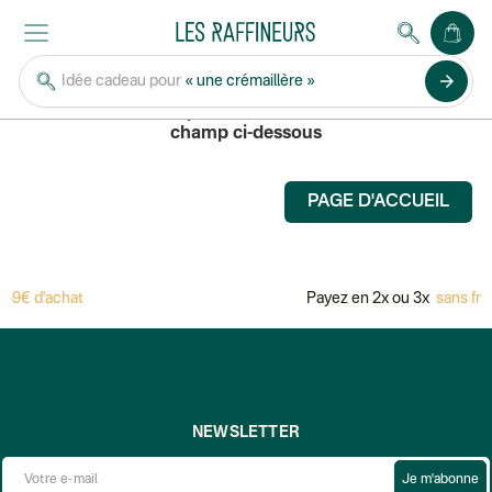
DJECO
arrow_forward
Idée cadeau pour
« une crémaillère »
Pour rechercher un produit, saisissez son nom dans le
champ ci-dessous
PAGE D'ACCUEIL
59€ d'achat
Payez en 2x ou 3x
sans fra
NEWSLETTER
Je m'abonne