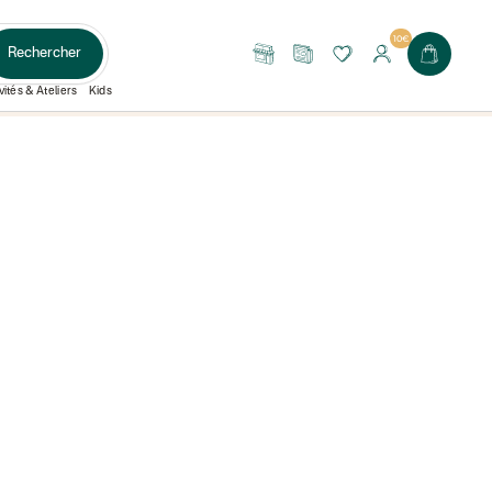
10€
Rechercher
Nos
Le
boutiques
Journal
vités & Ateliers
Kids