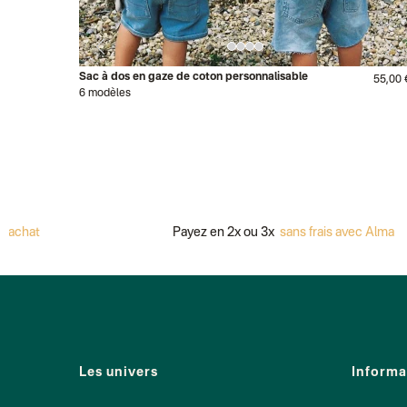
Sac à dos en gaze de coton personnalisable
55,00 
6 modèles
achat
Payez en 2x ou 3x
sans frais avec Alma
Les univers
Informa