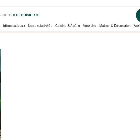
t apéro
« et cuisine »
ATELIER WAGRAM
Idées cadeaux
Nos exclusivités
Cuisine & Apéro
Vestiaire
Maison & Décoration
Acti