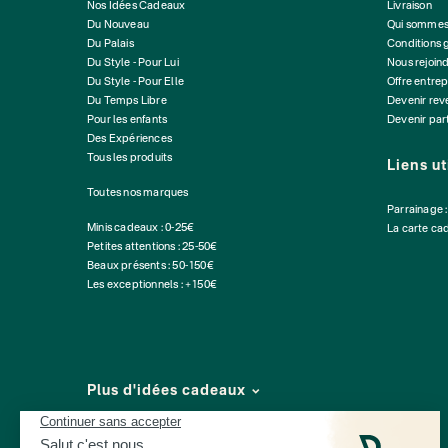
Nos Idées Cadeaux
Livraison
Du Nouveau
Qui sommes
Du Palais
Conditions 
Du Style - Pour Lui
Nous rejoin
Du Style - Pour Elle
Offre entrep
Du Temps Libre
Devenir re
Pour les enfants
Devenir par
Des Expériences
Tous les produits
Liens ut
Toutes nos marques
Parrainage 
Minis cadeaux : 0-25€
La carte ca
Petites attentions : 25-50€
Beaux présents : 50-150€
Les exceptionnels : +150€
Plus d'idées cadeaux