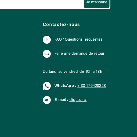
Je m'abonne
Contactez-nous
FAQ / Questions fréquentes
Faire une demande de retour
Du lundi au vendredi de 10h à 18h
WhatsApp :
+ 33 176420228
E-mail :
cliquez ici