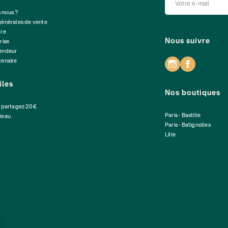
 nous ?
générales de vente
dre
Nous suivre
rise
vendeur
tenaire
iles
Nos boutiques
: partagez 20 €
Paris - Bastille
deau
Paris - Batignolles
Lille