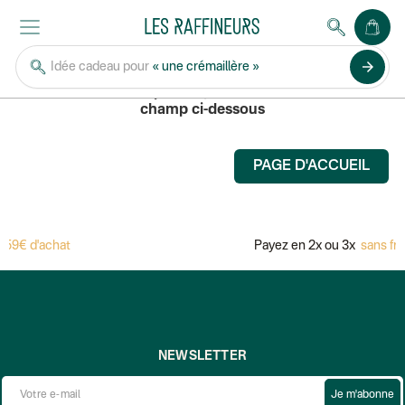
MERKUR
arrow_forward
Idée cadeau pour
« une crémaillère »
Pour rechercher un produit, saisissez son nom dans le
champ ci-dessous
PAGE D'ACCUEIL
 59€ d'achat
Payez en 2x ou 3x
sans fra
NEWSLETTER
Je m'abonne