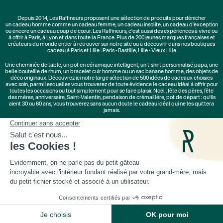
Depuis 2014, Les Raffineurs proposent une sélection de produits pour dénicher
un
cadeau homme
comme un
cadeau femme
, un
cadeau insolite
, un
cadeau d'exception
ou encore un cadeau coup de cœur. Les Raffineurs, c'est aussi des
expériences à vivre
ou
à offrir à Paris, à Lyon et dans toute la France. Plus de
200 jeunes marques
françaises et
créateurs du monde entier à retrouver sur notre site ou à découvrir dans nos boutiques
cadeau à Paris et Lille :
Paris - Bastille
,
Lille - Vieux Lille
Une
cheminée de table
, un
pot en céramique intelligent
, un
t-shirt personnalisé papa
, une
belle bouteille de rhum, un
bracelet cuir homme
ou un
sac banane homme
, des
objets de
déco originaux
. Découvrez ici notre large sélection de
500 idées de cadeaux
choisies
avec soin, parmi lesquelles vous trouverez de toute évidence le cadeau idéal à offrir pour
toutes les occasions ou tout simplement pour se faire plaisir.
Noël
,
fête des pères
,
fête
des mères
,
anniversaire
,
Saint-Valentin
,
pendaison de crémaillère
, pot de départ : qu'ils
aient 30 ou 60 ans, vous trouverez sans aucun doute le cadeau idéal qui ne les quittera
jamais.
Cadeaux Saint-Valentin
|
Cadeaux Fête des Grands-Mères
|
Cadeaux Fête des Mères
|
Cadeaux Fête des Pères
|
Cadeaux Fête des Grands-Pères
|
Cadeaux Secret Santa
|
Cadeaux de Noël
© Les Raffineurs 2014-2026 |
Mentions légales
-
Cookies
-
Politique de confidentialité