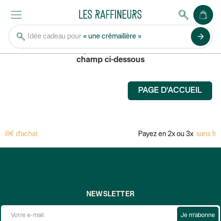
MAISON FERRAND
arrow_forward
Idée cadeau pour
« une crémaillère »
Pour rechercher un produit, saisissez son nom dans le
champ ci-dessous
PAGE D'ACCUEIL
59€ d'achat
Payez en 2x ou 3x
sans fra
NEWSLETTER
Je m'abonne