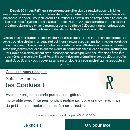
Depuis 2014, Les Raffineurs proposent une sélection de produits pour dénicher
un
cadeau homme
comme un
cadeau femme
, un
cadeau insolite
, un
cadeau d'exception
ou encore un cadeau coup de cœur. Les Raffineurs, c'est aussi des
expériences à vivre
ou
à offrir à Paris, à Lyon et dans toute la France. Plus de
200 jeunes marques
françaises et
créateurs du monde entier à retrouver sur notre site ou à découvrir dans nos boutiques
cadeau à Paris et Lille :
Paris - Bastille
,
Lille - Vieux Lille
Une
cheminée de table
, un
pot en céramique intelligent
, un
t-shirt personnalisé papa
, une
belle bouteille de rhum, un
bracelet cuir homme
ou un
sac banane homme
, des
objets de
déco originaux
. Découvrez ici notre large sélection de
500 idées de cadeaux
choisies
avec soin, parmi lesquelles vous trouverez de toute évidence le cadeau idéal à offrir pour
toutes les occasions ou tout simplement pour se faire plaisir.
Noël
,
fête des pères
,
fête
des mères
,
anniversaire
,
Saint-Valentin
,
pendaison de crémaillère
, pot de départ : qu'ils
aient 30 ou 60 ans, vous trouverez sans aucun doute le cadeau idéal qui ne les quittera
jamais.
Cadeaux Saint-Valentin
|
Cadeaux Fête des Grands-Mères
|
Cadeaux Fête des Mères
|
Cadeaux Fête des Pères
|
Cadeaux Fête des Grands-Pères
|
Cadeaux Secret Santa
|
Cadeaux de Noël
© Les Raffineurs 2014-2026 |
Mentions légales
-
Cookies
-
Politique de confidentialité