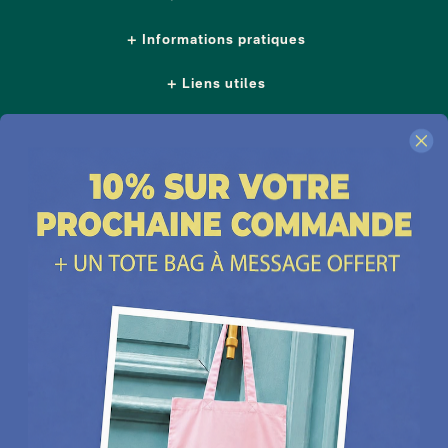
Informations pratiques
Liens utiles
Nous suivre
Nos boutiques
Contactez-nous
Plus d'idées cadeaux
Depuis 2014, Les Raffineurs proposent une sélection de produits pour dénicher
un
cadeau homme
comme un
cadeau femme
, un
cadeau insolite
, un
cadeau
d'exception
ou encore un cadeau coup de cœur. Les Raffineurs, c'est aussi des
expériences à vivre
ou à offrir à Paris, à Lyon et dans toute la France. Plus de
200 jeunes
marques
françaises et créateurs du monde entier à retrouver sur notre site ou à
découvrir dans nos boutiques cadeau à Paris et Lille :
Paris - Bastille
,
Lille - Vieux Lille
Une
cheminée de table
, un
pot en céramique intelligent
, un
t-shirt personnalisé papa
,
une belle bouteille de rhum, un
bracelet cuir homme
ou un
sac banane homme
, des