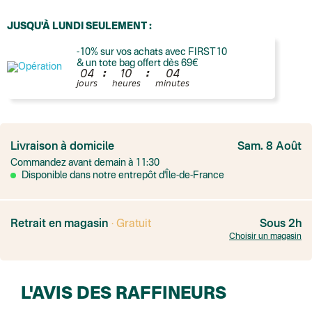
JUSQU'À LUNDI SEULEMENT :
-10% sur vos achats avec FIRST10
& un tote bag offert dès 69€
:
:
0
4
1
0
0
4
jours
heures
minutes
France
Colissimo suivi
Livraison à domicile
Sam. 8 Août
Point relais rapide
Commandez avant demain à 11:30
Transport Express
Lettre prioritaire
Disponible dans notre entrepôt d'Île-de-France
UPS
: Livraison sous 7 jours
Colis suivi
: Livraison sous 4 jours ouvrés
Colissimo suivi (expédition par Yamayama)
: Livraison à votre domici
Livraison TNT (expédition par Salty design )
: 72h
Retrait en magasin
· Gratuit
Sous 2h
Point relais Express (commerçant ou bureau de poste)
: Point rela
Choisir un magasin
BOUTIQUE : BASTILLE
BOUTIQUE : SAINT-SULPICE
Colissimo suivi (expédition par Tot)
: Livraison à votre domicile, suivi
BOUTIQUE : BATIGNOLLES
L'AVIS DES RAFFINEURS
Point relais Standard
Colissimo suivi (expédition par Ratio)
: Livraison à votre domicile, sui