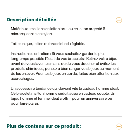
Colis suivi (expédition Loia)
Colissimo personnalisé
Colis suivi (expédition Maison Roshi)
Colissimo suivi (expédition Connoisseur)
Description détaillée
Colis suivi GLS (expédition Tikino)
Colissimo suivi (expédition April Eleven)
Matériaux : maillons en laiton brut ou en laiton argenté 8
Belgique
microns, corde en nylon.
Lettre prioritaire
Colissimo suivi (expédition par Yamayama)
: Livraison à votre domici
Taille unique, le lien du bracelet est réglable.
Chronopost Belgique
Colissimo suivi (expédition par Tot)
: Livraison à votre domicile, suivi
Instructions d’entretien : Si vous souhaitez garder le plus
Chronopost - Livraison express à domicile
: Colis livré en 1 à 3 jo
longtemps possible l’éclat de vos bracelets : Retirez votre bijou
Colissimo suivi (expédition partenaire)
avant de vous laver les mains ou de vous doucher et évitez les
Chronopost - Livraison Europe en relais Pickup
: Colis livré en 2 à 
produits chimiques, pensez à bien ranger vos bijoux au moment
Colissimo suivi (expédition Soundivine)
de les enlever. Pour les bijoux en corde, faites bien attention aux
Colissimo suivi (expédition Cheer Moda)
accrochages.
Colis suivi (DPD)
Colissimo suivi (expédition June & Jane)
Un accessoire tendance qui devient vite le cadeau homme idéal.
Colissimo suivi (expédition Toi-même)
Ce bracelet maillon homme séduit aussi en cadeau couple. Un
Lettre suivie (expédition par Noémie, la créatrice)
bijou homme et femme idéal à offrir pour un anniversaire ou
Colissimo suivi (expédition Zebrabook)
pour faire plaisir.
Colissimo suivi (expédition Minoe)
Lettre suivie (expédition April Eleven)
Lettre suivie (expédition Les mots doux)
Colissimo suivi (expédition Papier Curieux)
Lettre suivie (expédition Atelier Aismée)
Plus de contenu sur ce produit :
DPD colis suivi (expédition Bounce)