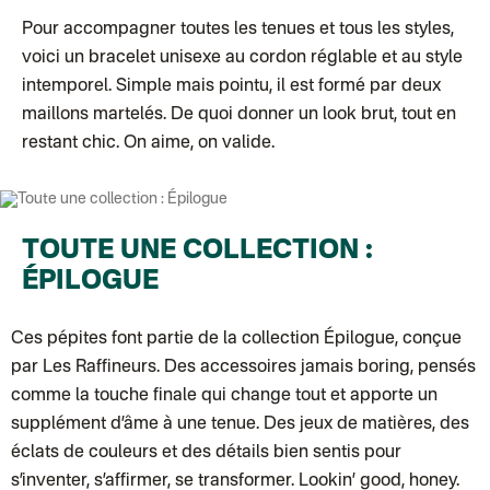
Chronopost - Livraison express à domicile
: Colis livré en 1 à 3 jo
Colissimo suivi (expédition partenaire)
Pour accompagner toutes les tenues et tous les styles,
Colissimo suivi (envoi partenaire)
voici un bracelet unisexe au cordon réglable et au style
Test dropshipping
Colissimo suivi (expédition Soundivine)
intemporel. Simple mais pointu, il est formé par deux
Colissimo suivi (expédition Juste un arbre)
maillons martelés. De quoi donner un look brut, tout en
Colissimo suivi (expédition Cheer Moda)
Lettre suivie (expédition Merci Maman)
restant chic. On aime, on valide.
Colis suivi (DPD)
Colissimo suivi (expédition June & Jane)
Colissimo suivi (expédition Les Fils)
Lettre suivie (expédition Les Fils)
Lettre suivie (expédition La Poupette à Paillettes)
TOUTE UNE COLLECTION :
Colissimo suivi (expédition Toi-même)
Lettre suivie (expédition par Noémie, la créatrice)
ÉPILOGUE
Colissimo suivi (expédition Zebrabook)
Colissimo suivi (expédition Minoe)
Lettre suivie (expédition April Eleven)
Ces pépites font partie de la collection
Épilogue
, conçue
Colissimo suivi (expédition Petit Coq)
Lettre suivie (expédition Les mots doux)
par Les Raffineurs. Des accessoires jamais boring, pensés
Colissimo suivi (expédition Papier Curieux)
comme la touche finale qui change tout et apporte un
Lettre Suivie (expédition Atelier Wagram)
Lettre suivie (expédition Atelier Aismée)
supplément d’âme à une tenue. Des jeux de matières, des
Colissimo suivi (expédition Mon Petit Poids)
éclats de couleurs et des détails bien sentis pour
DPD colis suivi (expédition Bounce)
DPD colis suivi (expédition La Boîte Concept)
s’inventer, s’affirmer, se transformer. Lookin’ good, honey.