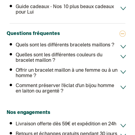
DPD colis suivi (expédition La Boîte Concept)
Guide cadeaux
- Nos 10 plus beaux cadeaux
Colis suivi (expédition Loia)
pour Lui
Colissimo personnalisé
Colissimo suivi (expédition Connoisseur)
Colis suivi GLS (expédition Tikino)
Colissimo suivi (expédition April Eleven)
Questions fréquentes
Luxembourg
Lettre prioritaire
UPS
: Livraison sous 7 jours
Quels sont les différents bracelets maillons ?
Chronopost International
Quelles sont les différentes couleurs du
Chronopost - Livraison express à domicile
: Colis livré en 1 à 3 jo
Colissimo suivi (expédition Toi-même)
bracelet maillon ?
Lettre suivie (expédition Atelier Aismée)
Offrir un bracelet maillon à une femme ou à un
Colissimo suivi (expédition April Eleven)
Suisse
homme ?
Lettre prioritaire
Comment préserver l’éclat d’un bijou homme
Chronopost International
Chronopost - Livraison express à domicile
en laiton ou argenté ?
: Colis livré en 1 à 3 jo
Colissimo suivi (expédition Toi-même)
DPD colis suivi (expédition Bounce)
Nos engagements
Livraison offerte dès 59€ et expédition en 24h
Retours et échanges gratuits pendant 30 jours