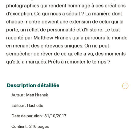
Colissimo suivi (expédition Les Fils)
photographies qui rendent hommage à ces créations
Lettre suivie (expédition Les Fils)
d’exception. Ce qui nous a séduit ? La manière dont
Lettre suivie (expédition La Poupette à Paillettes)
Colissimo suivi (expédition Toi-même)
chaque montre devient une extension de celui qui la
Lettre suivie (expédition par Noémie, la créatrice)
porte, un reflet de personnalité et d’histoire. Le tout
Colissimo suivi (expédition Zebrabook)
Colissimo suivi (expédition Minoe)
raconté par Matthew Hranek qui a parcouru le monde
Lettre suivie (expédition April Eleven)
en menant des entrevues uniques. On ne peut
Colissimo suivi (expédition Petit Coq)
Lettre suivie (expédition Les mots doux)
s’empêcher de rêver de ce qu'elle a vu, des moments
Colissimo suivi (expédition Papier Curieux)
qu'elle a marqués. Prêts à remonter le temps ?
Lettre Suivie (expédition Atelier Wagram)
Lettre suivie (expédition Atelier Aismée)
Colissimo suivi (expédition Mon Petit Poids)
DPD colis suivi (expédition Bounce)
DPD colis suivi (expédition La Boîte Concept)
Description détaillée
Colis suivi (expédition Loia)
Colissimo personnalisé
Auteur : Matt Hranek
Colis suivi (expédition Maison Roshi)
Colissimo suivi (expédition Connoisseur)
Editeur : Hachette
Colis suivi GLS (expédition Tikino)
Colissimo suivi (expédition April Eleven)
Date de parution : 31/10/2017
Belgique
Lettre prioritaire
Contient : 216 pages
Colissimo suivi (expédition par Yamayama)
: Livraison à votre domici
Chronopost Belgique