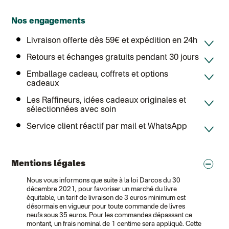
Colissimo suivi (expédition par Tot)
: Livraison à votre domicile, suivi
Chronopost - Livraison express à domicile
: Colis livré en 1 à 3 jo
Nos engagements
Colissimo suivi (expédition partenaire)
Chronopost - Livraison Europe en relais Pickup
: Colis livré en 2 à 
Colissimo suivi (expédition Soundivine)
Livraison offerte dès 59€ et expédition en 24h
Colissimo suivi (expédition Cheer Moda)
Colis suivi (DPD)
Retours et échanges gratuits pendant 30 jours
Colissimo suivi (expédition June & Jane)
Colissimo suivi (expédition Toi-même)
Emballage cadeau, coffrets et options
Lettre suivie (expédition par Noémie, la créatrice)
cadeaux
Colissimo suivi (expédition Zebrabook)
Colissimo suivi (expédition Minoe)
Les Raffineurs, idées cadeaux originales et
Lettre suivie (expédition April Eleven)
sélectionnées avec soin
Lettre suivie (expédition Les mots doux)
Colissimo suivi (expédition Papier Curieux)
Service client réactif par mail et WhatsApp
Lettre suivie (expédition Atelier Aismée)
DPD colis suivi (expédition Bounce)
DPD colis suivi (expédition La Boîte Concept)
Colis suivi (expédition Loia)
Mentions légales
Colissimo personnalisé
Colissimo suivi (expédition Connoisseur)
Nous vous informons que suite à la loi Darcos du 30
Colis suivi GLS (expédition Tikino)
décembre 2021, pour favoriser un marché du livre
Colissimo suivi (expédition April Eleven)
équitable, un tarif de livraison de 3 euros minimum est
Luxembourg
désormais en vigueur pour toute commande de livres
Lettre prioritaire
neufs sous 35 euros. Pour les commandes dépassant ce
UPS
: Livraison sous 7 jours
montant, un frais nominal de 1 centime sera appliqué. Cette