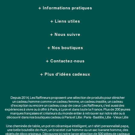
Informations pratiques
Liens utiles
Nous suivre
Nos boutiques
Contactez-nous
Plus d'idées cadeaux
Depuis 2014, Les Raffineurs proposent une sélection de produits pour dénicher
un
cadeau homme
comme un
cadeau femme
, un
cadeau insolite
, un
cadeau
d'exception
ou encore un cadeau coup de cœur. Les Raffineurs, c'est aussi des
expériences à vivre
ou à offrir à Paris, à Lyon et dans toute la France. Plus de
200 jeunes
marques
françaises et créateurs du monde entier à retrouver sur notre site ou à
découvrir dans nos boutiques cadeau à Paris et Lille :
Paris - Bastille
,
Lille - Vieux Lille
Une
cheminée de table
, un
pot en céramique intelligent
, un
t-shirt personnalisé papa
,
une belle bouteille de rhum, un
bracelet cuir homme
ou un
sac banane homme
, des
objets de déco originaux
. Découvrez ici notre large sélection de
500 idées de cadeaux