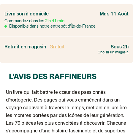
France
Colissimo suivi
Livraison à domicile
Mar. 11 Août
Point relais rapide
Commandez dans les
2
h
41
min
Transport Express
Lettre prioritaire
Disponible dans notre entrepôt d'Île-de-France
UPS
: Livraison sous 7 jours
Colis suivi
: Livraison sous 4 jours ouvrés
Colissimo suivi (expédition par Yamayama)
: Livraison à votre domici
Livraison TNT (expédition par Salty design )
: 72h
Retrait en magasin
· Gratuit
Sous 2h
Point relais Express (commerçant ou bureau de poste)
: Point rela
Choisir un magasin
BOUTIQUE : BASTILLE
BOUTIQUE : SAINT-SULPICE
Colissimo suivi (expédition par Tot)
: Livraison à votre domicile, suivi
BOUTIQUE : BATIGNOLLES
L'AVIS DES RAFFINEURS
Point relais Standard
Colissimo suivi (expédition par Ratio)
: Livraison à votre domicile, sui
Chronopost - Livraison express à domicile
: Colis livré en 1 à 3 jo
Colissimo suivi (expédition partenaire)
Un livre qui fait battre le cœur des passionnés
Colissimo suivi (envoi partenaire)
d’horlogerie. Des pages qui vous emmènent dans un
Test dropshipping
Colissimo suivi (expédition Soundivine)
voyage captivant à travers le temps, mettant en lumière
Colissimo suivi (expédition Juste un arbre)
les montres portées par des icônes de leur génération.
Colissimo suivi (expédition Cheer Moda)
Lettre suivie (expédition Merci Maman)
Les 76 pièces les plus convoitées à découvrir. Chacune
Colis suivi (DPD)
s’accompagne d’une histoire fascinante et de superbes
Colissimo suivi (expédition June & Jane)