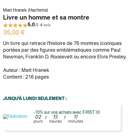
Matt Hranek (Hachette)
Livre un homme et sa montre
5.0
·
/5
4
avis
35,00 €
Un livre qui retrace l’histoire de 76 montres iconiques
portées par des figures emblématiques comme Paul
Newman, Franklin D. Roosevelt ou encore Elvis Presley.
Auteur : Matt Hranek
Contient : 216 pages
JUSQU'À LUNDI SEULEMENT :
-10% sur vos achats avec FIRST10
:
:
0
2
1
5
1
1
jours
heures
minutes