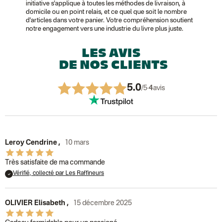
Chronopost International
initiative s'applique à toutes les méthodes de livraison, à
Chronopost - Livraison express à domicile
: Colis livré en 1 à 3 jo
domicile ou en point relais, et ce quel que soit le nombre
Colissimo suivi (expédition Toi-même)
d'articles dans votre panier. Votre compréhension soutient
Lettre suivie (expédition Atelier Aismée)
notre engagement vers une industrie du livre plus juste.
Colissimo suivi (expédition April Eleven)
Suisse
LES AVIS
Lettre prioritaire
Chronopost International
DE NOS CLIENTS
Chronopost - Livraison express à domicile
: Colis livré en 1 à 3 jo
Colissimo suivi (expédition Toi-même)
DPD colis suivi (expédition Bounce)
5.0
/5
·
4
avis
Leroy Cendrine
,
10 mars
Très satisfaite de ma commande
Vérifié, collecté par Les Raffineurs
OLIVIER Elisabeth
,
15 décembre 2025