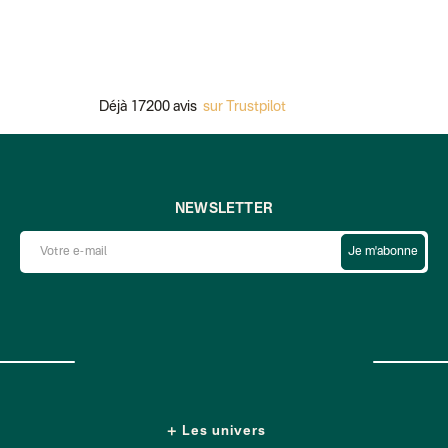
Déjà 17200 avis
sur Trustpilot
P
NEWSLETTER
Je m'abonne
Les univers