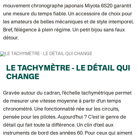
Lettre suivie (expédition La Poupette à Paillettes)
mouvement chronographe japonais Miyota 6S20 garantit
Colissimo suivi (expédition Toi-même)
une mesure du temps fiable. Un accessoire de choix pour
Lettre suivie (expédition par Noémie, la créatrice)
Colissimo suivi (expédition Zebrabook)
les amateurs de belles mécaniques et de style intemporel.
Colissimo suivi (expédition Minoe)
Bref, l'élégence à plein régime. Un petit bijou sans faux
Lettre suivie (expédition April Eleven)
Colissimo suivi (expédition Petit Coq)
détour.
Lettre suivie (expédition Les mots doux)
Colissimo suivi (expédition Papier Curieux)
Lettre Suivie (expédition Atelier Wagram)
Lettre suivie (expédition Atelier Aismée)
Colissimo suivi (expédition Mon Petit Poids)
LE TACHYMÈTRE - LE DÉTAIL QUI
DPD colis suivi (expédition Bounce)
DPD colis suivi (expédition La Boîte Concept)
CHANGE
Colis suivi (expédition Loia)
Colissimo personnalisé
Colis suivi (expédition Maison Roshi)
Gravée autour du cadran, l’échelle tachymétrique permet
Colissimo suivi (expédition Connoisseur)
Colis suivi GLS (expédition Tikino)
de mesurer une vitesse moyenne à partir d’un temps
Colissimo suivi (expédition April Eleven)
chronométré. Une fonctionnalité née sur les circuits,
Belgique
Lettre prioritaire
pensée pour les pilotes. Aujourd’hui ? C’est le genre de
Colissimo suivi (expédition par Yamayama)
: Livraison à votre domici
Chronopost Belgique
détail qui fait toute la différence. Un clin d’œil aux
Colissimo suivi (expédition par Tot)
: Livraison à votre domicile, suivi
instruments de bord des années 60. Pour ceux qui aiment
Chronopost - Livraison express à domicile
: Colis livré en 1 à 3 jo