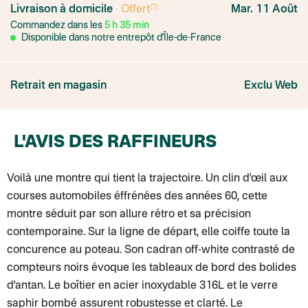
Colissimo suivi
(?)
Livraison à domicile
· Offert
Mar. 11 Août
Point relais rapide
Commandez dans les
5
h
35
min
Transport Express
Lettre prioritaire
Disponible dans notre entrepôt d'Île-de-France
UPS
: Livraison sous 7 jours
Colis suivi
: Livraison sous 4 jours ouvrés
Colissimo suivi (expédition par Yamayama)
: Livraison à votre domici
Livraison TNT (expédition par Salty design )
: 72h
Retrait en magasin
Exclu Web
Point relais Express (commerçant ou bureau de poste)
: Point rela
BOUTIQUE : BASTILLE
BOUTIQUE : SAINT-SULPICE
Colissimo suivi (expédition par Tot)
: Livraison à votre domicile, suivi
L'AVIS DES RAFFINEURS
BOUTIQUE : BATIGNOLLES
Point relais Standard
Colissimo suivi (expédition par Ratio)
: Livraison à votre domicile, sui
Chronopost - Livraison express à domicile
Voilà une montre qui tient la trajectoire. Un clin d'œil aux
: Colis livré en 1 à 3 jo
Colissimo suivi (expédition partenaire)
courses automobiles éffrénées des années 60, cette
Colissimo suivi (envoi partenaire)
Test dropshipping
montre séduit par son allure rétro et sa précision
Colissimo suivi (expédition Soundivine)
contemporaine. Sur la ligne de départ, elle coiffe toute la
Colissimo suivi (expédition Juste un arbre)
Colissimo suivi (expédition Cheer Moda)
concurence au poteau. Son cadran off-white contrasté de
Lettre suivie (expédition Merci Maman)
compteurs noirs évoque les tableaux de bord des bolides
Colis suivi (DPD)
Colissimo suivi (expédition June & Jane)
d'antan. Le boîtier en acier inoxydable 316L et le verre
Colissimo suivi (expédition Les Fils)
saphir bombé assurent robustesse et clarté. Le
Lettre suivie (expédition Les Fils)