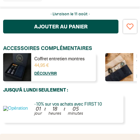
· Livraison
le 11 août
·
AJOUTER AU PANIER
ACCESSOIRES COMPLÉMENTAIRES
M
Coffret entretien montres
v
44,95 €
3
DÉCOUVRIR
D
JUSQU'À LUNDI SEULEMENT :
-10% sur vos achats avec FIRST10
:
:
0
1
1
8
0
5
jour
heures
minutes
France