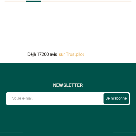
Déjà 17200 avis
sur Trustpilot
Pai
NEWSLETTER
Je m'abonne