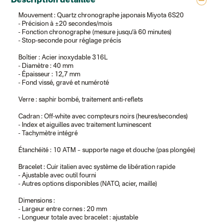
Description détaillée
Colissimo suivi (expédition Toi-même)
Lettre suivie (expédition Atelier Aismée)
Mouvement : Quartz chronographe japonais Miyota 6S20
Colissimo suivi (expédition April Eleven)
- Précision à ±20 secondes/mois
Suisse
- Fonction chronographe (mesure jusqu’à 60 minutes)
Lettre prioritaire
- Stop-seconde pour réglage précis
Chronopost International
Chronopost - Livraison express à domicile
: Colis livré en 1 à 3 jo
Boîtier : Acier inoxydable 316L
Colissimo suivi (expédition Toi-même)
- Diamètre : 40 mm
DPD colis suivi (expédition Bounce)
- Épaisseur : 12,7 mm
- Fond vissé, gravé et numéroté
Verre : saphir bombé, traitement anti-reflets
Cadran : Off-white avec compteurs noirs (heures/secondes)
- Index et aiguilles avec traitement luminescent
- Tachymètre intégré
Étanchéité : 10 ATM – supporte nage et douche (pas plongée)
Bracelet : Cuir italien avec système de libération rapide
- Ajustable avec outil fourni
- Autres options disponibles (NATO, acier, maille)
Dimensions :
- Largeur entre cornes : 20 mm
- Longueur totale avec bracelet : ajustable