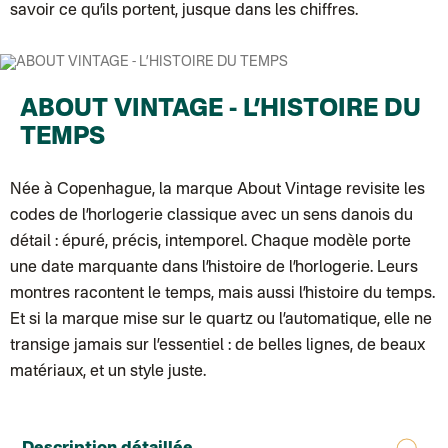
Colissimo suivi (expédition partenaire)
savoir ce qu’ils portent, jusque dans les chiffres.
Chronopost - Livraison Europe en relais Pickup
: Colis livré en 2 à 
Colissimo suivi (expédition Soundivine)
Colissimo suivi (expédition Cheer Moda)
Colis suivi (DPD)
Colissimo suivi (expédition June & Jane)
ABOUT VINTAGE - L’HISTOIRE DU
Colissimo suivi (expédition Toi-même)
Lettre suivie (expédition par Noémie, la créatrice)
TEMPS
Colissimo suivi (expédition Zebrabook)
Colissimo suivi (expédition Minoe)
Lettre suivie (expédition April Eleven)
Née à Copenhague, la marque About Vintage revisite les
Lettre suivie (expédition Les mots doux)
Colissimo suivi (expédition Papier Curieux)
codes de l’horlogerie classique avec un sens danois du
Lettre suivie (expédition Atelier Aismée)
détail : épuré, précis, intemporel. Chaque modèle porte
DPD colis suivi (expédition Bounce)
DPD colis suivi (expédition La Boîte Concept)
une date marquante dans l’histoire de l’horlogerie. Leurs
Colis suivi (expédition Loia)
montres racontent le temps, mais aussi l’histoire du temps.
Colissimo personnalisé
Colissimo suivi (expédition Connoisseur)
Et si la marque mise sur le quartz ou l’automatique, elle ne
Colis suivi GLS (expédition Tikino)
transige jamais sur l’essentiel : de belles lignes, de beaux
Colissimo suivi (expédition April Eleven)
Luxembourg
matériaux, et un style juste.
Lettre prioritaire
UPS
: Livraison sous 7 jours
Chronopost International
Chronopost - Livraison express à domicile
: Colis livré en 1 à 3 jo