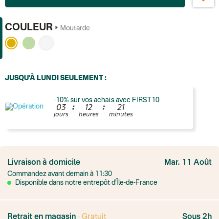
COULEUR
Moutarde
JUSQU'À LUNDI SEULEMENT :
-10% sur vos achats avec FIRST10
:
:
0
3
1
2
2
1
jours
heures
minutes
France
Colissimo suivi
Livraison à domicile
Mar. 11 Août
Point relais rapide
Commandez avant demain à 11:30
Transport Express
Lettre prioritaire
Disponible dans notre entrepôt d'Île-de-France
UPS
: Livraison sous 7 jours
Colis suivi
: Livraison sous 4 jours ouvrés
Colissimo suivi (expédition par Yamayama)
: Livraison à votre domici
Livraison TNT (expédition par Salty design )
: 72h
Retrait en magasin
· Gratuit
Sous 2h