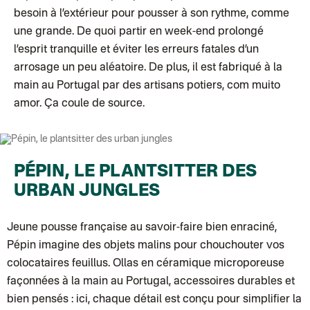
Colissimo suivi (expédition Zebrabook)
besoin à l’extérieur pour pousser à son rythme, comme
Colissimo suivi (expédition Minoe)
une grande. De quoi partir en week-end prolongé
Lettre suivie (expédition April Eleven)
Lettre suivie (expédition Les mots doux)
l’esprit tranquille et éviter les erreurs fatales d’un
Colissimo suivi (expédition Papier Curieux)
arrosage un peu aléatoire. De plus, il est fabriqué à la
Lettre suivie (expédition Atelier Aismée)
DPD colis suivi (expédition Bounce)
main au Portugal par des artisans potiers, com muito
DPD colis suivi (expédition La Boîte Concept)
amor. Ça coule de source.
Colis suivi (expédition Loia)
Colissimo personnalisé
Colissimo suivi (expédition Connoisseur)
Colis suivi GLS (expédition Tikino)
Colissimo suivi (expédition April Eleven)
Luxembourg
PÉPIN, LE PLANTSITTER DES
Lettre prioritaire
UPS
: Livraison sous 7 jours
URBAN JUNGLES
Chronopost International
Chronopost - Livraison express à domicile
: Colis livré en 1 à 3 jo
Colissimo suivi (expédition Toi-même)
Jeune pousse française au savoir-faire bien enraciné,
Lettre suivie (expédition Atelier Aismée)
Pépin
imagine des objets malins pour chouchouter vos
Colissimo suivi (expédition April Eleven)
Suisse
colocataires feuillus. Ollas en céramique microporeuse
Lettre prioritaire
façonnées à la main au Portugal, accessoires durables et
Chronopost International
Chronopost - Livraison express à domicile
: Colis livré en 1 à 3 jo
bien pensés : ici, chaque détail est conçu pour simplifier la
Colissimo suivi (expédition Toi-même)