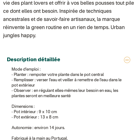
DPD colis suivi (expédition Bounce)
vie des plant lovers et offrir à vos belles pousses tout pile
ce dont elles ont besoin. Inspirée de techniques
ancestrales et de savoir-faire artisanaux, la marque
réinvente la green routine en un rien de temps. Urban
jungles happy.
Description détaillée
Mode d’emploi :
- Planter : rempoter votre plante dans le pot central
- Remplisser : verser l’eau et veiller à remettre de l’eau dans le
pot extérieur
- Observer : en régulant elles-mêmes leur besoin en eau, les
plantes seront en meilleure santé
Dimensions :
- Pot intérieur : 9 x 10 cm
- Pot extérieur : 13 x 8 cm
Autonomie : environ 14 jours.
Fabriqué à la main au Portugal.