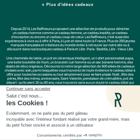
Plus d'idées cadeaux
Depuis 2014, Les Raffineurs proposent une sélection de produits pour dénicher
un
cadeau homme
comme un
cadeau femme
, un
cadeau insolite
, un
cadeau
d'exception
ou encore un cadeau coup de cœur. Les Raffineurs, c'est aussi des
expériences à vivre
ou à offrir à Paris, à Lyon et dans toute la France. Plus de
200 jeunes
marques
françaises et créateurs du monde entier à retrouver sur notre site ou à
découvrir dans nos boutiques cadeau à Paris et Lille :
Paris - Bastille
,
Lille - Vieux Lille
Une
cheminée de table
, un
pot en céramique intelligent
, un
t-shirt personnalisé papa
,
une belle bouteille de rhum, un
bracelet cuir homme
ou un
sac banane homme
, des
objets de déco originaux
. Découvrez ici notre large sélection de
500 idées de cadeaux
choisies avec soin, parmi lesquelles vous trouverez de toute évidence le cadeau idéal à
offrir pour toutes les occasions ou tout simplement pour se faire plaisir.
Noël
,
fête des
pères
,
fête des mères
,
anniversaire
,
Saint-Valentin
,
pendaison de crémaillère
, pot de
départ : qu'ils aient 30 ou 60 ans, vous trouverez sans aucun doute le cadeau idéal qui
ne les quittera jamais.
Cadeaux Saint-Valentin
|
Cadeaux Fête des Grands-Mères
|
Cadeaux Fête des Mères
|
Cadeaux Fête des Pères
|
Cadeaux Fête des Grands-Pères
|
Cadeaux Secret Santa
|
Cadeaux de Noël
· Plus que 1 unité en stock ·
© Les Raffineurs 2014-2026 |
Mentions légales
-
Cookies
-
Politique de confidentialité