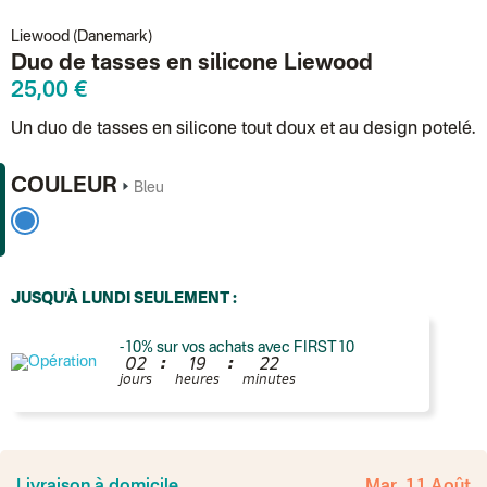
Liewood (Danemark)
Duo de tasses en silicone Liewood
25,00 €
Un duo de tasses en silicone tout doux et au design potelé.
COULEUR
Bleu
JUSQU'À LUNDI SEULEMENT :
-10% sur vos achats avec FIRST10
:
:
0
2
1
9
2
2
jours
heures
minutes
France
Colissimo suivi