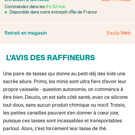
Livraison à domicile
Mar. 11 Août
Point relais rapide
Commandez dans les
6
h
52
min
Transport Express
Lettre prioritaire
Disponible dans notre entrepôt d'Île-de-France
UPS
: Livraison sous 7 jours
Colis suivi
: Livraison sous 4 jours ouvrés
Colissimo suivi (expédition par Yamayama)
: Livraison à votre domici
Livraison TNT (expédition par Salty design )
: 72h
Retrait en magasin
Exclu Web
Point relais Express (commerçant ou bureau de poste)
: Point rela
BOUTIQUE : BASTILLE
BOUTIQUE : SAINT-SULPICE
Colissimo suivi (expédition par Tot)
: Livraison à votre domicile, suivi
L'AVIS DES RAFFINEURS
BOUTIQUE : BATIGNOLLES
Point relais Standard
Colissimo suivi (expédition par Ratio)
: Livraison à votre domicile, sui
Chronopost - Livraison express à domicile
Une paire de tasses qui donne au petit-déj des kids une
: Colis livré en 1 à 3 jo
Colissimo suivi (expédition partenaire)
sacrée allure. Primo, les minis sont ultra fiers d’avoir leur
Colissimo suivi (envoi partenaire)
Test dropshipping
propre vaisselle - question autonomie, on commence à
Colissimo suivi (expédition Soundivine)
être bien. Deuzio, on est safe côté santé, avec ce silicone
Colissimo suivi (expédition Juste un arbre)
Colissimo suivi (expédition Cheer Moda)
tout doux, sans aucun produit chimique ou nocif. Troisio,
Lettre suivie (expédition Merci Maman)
les petites canailles peuvent s’en donner à cœur joie,
Colis suivi (DPD)
Colissimo suivi (expédition June & Jane)
puisque ces tasses sont incassables et transportables
Colissimo suivi (expédition Les Fils)
partout. Alors, c’est forcément leur tasse de thé.
Lettre suivie (expédition Les Fils)