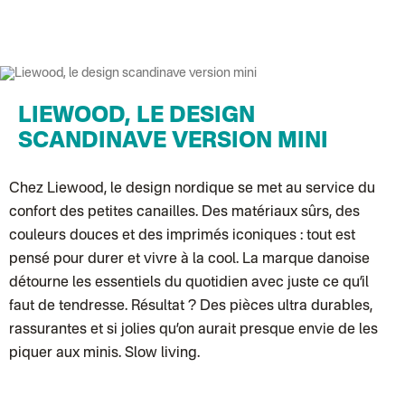
Lettre suivie (expédition La Poupette à Paillettes)
Colissimo suivi (expédition Toi-même)
Lettre suivie (expédition par Noémie, la créatrice)
Colissimo suivi (expédition Zebrabook)
Colissimo suivi (expédition Minoe)
Lettre suivie (expédition April Eleven)
Colissimo suivi (expédition Petit Coq)
Lettre suivie (expédition Les mots doux)
LIEWOOD, LE DESIGN
Colissimo suivi (expédition Papier Curieux)
SCANDINAVE VERSION MINI
Lettre Suivie (expédition Atelier Wagram)
Lettre suivie (expédition Atelier Aismée)
Colissimo suivi (expédition Mon Petit Poids)
DPD colis suivi (expédition Bounce)
Chez
Liewood
, le design nordique se met au service du
DPD colis suivi (expédition La Boîte Concept)
confort des petites canailles. Des matériaux sûrs, des
Colis suivi (expédition Loia)
Colissimo personnalisé
couleurs douces et des imprimés iconiques : tout est
Colis suivi (expédition Maison Roshi)
pensé pour durer et vivre à la cool. La marque danoise
Colissimo suivi (expédition Connoisseur)
Colis suivi GLS (expédition Tikino)
détourne les essentiels du quotidien avec juste ce qu’il
Colissimo suivi (expédition April Eleven)
faut de tendresse. Résultat ? Des pièces ultra durables,
Belgique
Lettre prioritaire
rassurantes et si jolies qu’on aurait presque envie de les
Colissimo suivi (expédition par Yamayama)
: Livraison à votre domici
piquer aux minis. Slow living.
Chronopost Belgique
Colissimo suivi (expédition par Tot)
: Livraison à votre domicile, suivi
Chronopost - Livraison express à domicile
: Colis livré en 1 à 3 jo
Colissimo suivi (expédition partenaire)