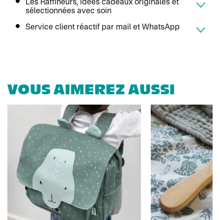
Les Raffineurs, idées cadeaux originales et
Lettre suivie (expédition Atelier Aismée)
sélectionnées avec soin
Colissimo suivi (expédition April Eleven)
Suisse
Service client réactif par mail et WhatsApp
Lettre prioritaire
Chronopost International
Chronopost - Livraison express à domicile
: Colis livré en 1 à 3 jo
Colissimo suivi (expédition Toi-même)
DPD colis suivi (expédition Bounce)
VOUS AIMEREZ AUSSI