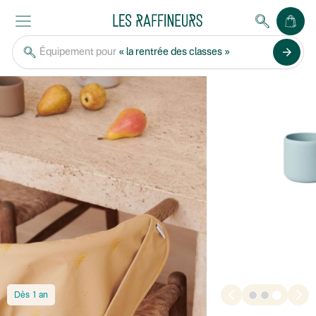
arrow_forward
Équipement pour
« la rentrée des classes »
Dès 1 an
1
2
3