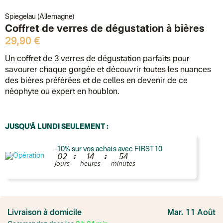
Spiegelau (Allemagne)
Coffret de verres de dégustation à bières
29,90 €
Un coffret de 3 verres de dégustation parfaits pour
savourer chaque gorgée et découvrir toutes les nuances
des bières préférées et de celles en devenir de ce
néophyte ou expert en houblon.
JUSQU'À LUNDI SEULEMENT :
-10% sur vos achats avec FIRST10
:
:
0
2
1
4
5
4
jours
heures
minutes
France
Colissimo suivi
Livraison à domicile
Mar. 11 Août
Point relais rapide