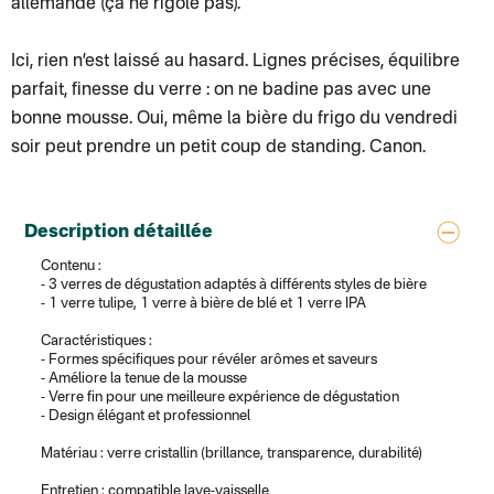
allemande (ça ne rigole pas).
Lettre suivie (expédition par Noémie, la créatrice)
Colissimo suivi (expédition Zebrabook)
Colissimo suivi (expédition Minoe)
Ici, rien n’est laissé au hasard. Lignes précises, équilibre
Lettre suivie (expédition April Eleven)
parfait, finesse du verre : on ne badine pas avec une
Colissimo suivi (expédition Petit Coq)
Lettre suivie (expédition Les mots doux)
bonne mousse. Oui, même la bière du frigo du vendredi
Colissimo suivi (expédition Papier Curieux)
soir peut prendre un petit coup de standing. Canon.
Lettre Suivie (expédition Atelier Wagram)
Lettre suivie (expédition Atelier Aismée)
Colissimo suivi (expédition Mon Petit Poids)
DPD colis suivi (expédition Bounce)
DPD colis suivi (expédition La Boîte Concept)
Description détaillée
Colis suivi (expédition Loia)
Colissimo personnalisé
Contenu :
Colis suivi (expédition Maison Roshi)
- 3 verres de dégustation adaptés à différents styles de bière
Colissimo suivi (expédition Connoisseur)
- 1 verre tulipe, 1 verre à bière de blé et 1 verre IPA
Colis suivi GLS (expédition Tikino)
Colissimo suivi (expédition April Eleven)
Caractéristiques :
Belgique
- Formes spécifiques pour révéler arômes et saveurs
Lettre prioritaire
- Améliore la tenue de la mousse
Colissimo suivi (expédition par Yamayama)
: Livraison à votre domici
- Verre fin pour une meilleure expérience de dégustation
Chronopost Belgique
- Design élégant et professionnel
Colissimo suivi (expédition par Tot)
: Livraison à votre domicile, suivi
Chronopost - Livraison express à domicile
: Colis livré en 1 à 3 jo
Matériau : verre cristallin (brillance, transparence, durabilité)
Colissimo suivi (expédition partenaire)
Chronopost - Livraison Europe en relais Pickup
: Colis livré en 2 à 
Entretien : compatible lave-vaisselle