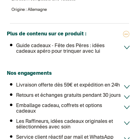
Colissimo suivi (expédition Soundivine)
Colissimo suivi (expédition Cheer Moda)
Origine : Allemagne
Colis suivi (DPD)
Colissimo suivi (expédition June & Jane)
Colissimo suivi (expédition Toi-même)
Lettre suivie (expédition par Noémie, la créatrice)
Plus de contenu sur ce produit :
Colissimo suivi (expédition Zebrabook)
Colissimo suivi (expédition Minoe)
Lettre suivie (expédition April Eleven)
Guide cadeaux
- Fête des Pères : idées
Lettre suivie (expédition Les mots doux)
cadeaux apéro pour trinquer avec lui
Colissimo suivi (expédition Papier Curieux)
Lettre suivie (expédition Atelier Aismée)
DPD colis suivi (expédition Bounce)
DPD colis suivi (expédition La Boîte Concept)
Nos engagements
Colis suivi (expédition Loia)
Colissimo personnalisé
Livraison offerte dès 59€ et expédition en 24h
Colissimo suivi (expédition Connoisseur)
Colis suivi GLS (expédition Tikino)
Retours et échanges gratuits pendant 30 jours
Colissimo suivi (expédition April Eleven)
Luxembourg
Emballage cadeau, coffrets et options
Lettre prioritaire
cadeaux
UPS
: Livraison sous 7 jours
Chronopost International
Les Raffineurs, idées cadeaux originales et
Chronopost - Livraison express à domicile
: Colis livré en 1 à 3 jo
sélectionnées avec soin
Colissimo suivi (expédition Toi-même)
Lettre suivie (expédition Atelier Aismée)
Service client réactif par mail et WhatsApp