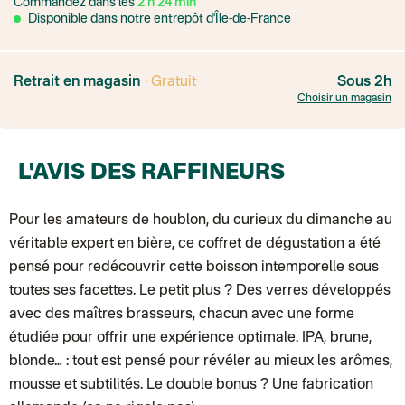
Commandez dans les
2
h
24
min
Transport Express
Lettre prioritaire
Disponible dans notre entrepôt d'Île-de-France
UPS
: Livraison sous 7 jours
Colis suivi
: Livraison sous 4 jours ouvrés
Colissimo suivi (expédition par Yamayama)
: Livraison à votre domici
Livraison TNT (expédition par Salty design )
: 72h
Retrait en magasin
· Gratuit
Sous 2h
Point relais Express (commerçant ou bureau de poste)
: Point rela
Choisir un magasin
BOUTIQUE : BASTILLE
BOUTIQUE : SAINT-SULPICE
Colissimo suivi (expédition par Tot)
: Livraison à votre domicile, suivi
BOUTIQUE : BATIGNOLLES
L'AVIS DES RAFFINEURS
Point relais Standard
Colissimo suivi (expédition par Ratio)
: Livraison à votre domicile, sui
Chronopost - Livraison express à domicile
: Colis livré en 1 à 3 jo
Colissimo suivi (expédition partenaire)
Pour les amateurs de houblon, du curieux du dimanche au
Colissimo suivi (envoi partenaire)
véritable expert en bière, ce coffret de dégustation a été
Test dropshipping
Colissimo suivi (expédition Soundivine)
pensé pour redécouvrir cette boisson intemporelle sous
Colissimo suivi (expédition Juste un arbre)
toutes ses facettes. Le petit plus ? Des verres développés
Colissimo suivi (expédition Cheer Moda)
Lettre suivie (expédition Merci Maman)
avec des maîtres brasseurs, chacun avec une forme
Colis suivi (DPD)
étudiée pour offrir une expérience optimale. IPA, brune,
Colissimo suivi (expédition June & Jane)
Colissimo suivi (expédition Les Fils)
blonde… : tout est pensé pour révéler au mieux les arômes,
Lettre suivie (expédition Les Fils)
mousse et subtilités. Le double bonus ? Une fabrication
Lettre suivie (expédition La Poupette à Paillettes)
Colissimo suivi (expédition Toi-même)