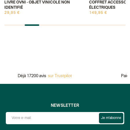
LIVRE OVNI - OBJET VINICOLE NON
COFFRET ACCESSOIR
IDENTIFIÉ
ÉLECTRIQUES
29,95 €
149,95 €
Déjà 17200 avis
sur Trustpilot
Paieme
NEWSLETTER
Je m'abonne