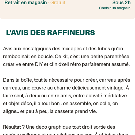
Livraison TNT (expédition par Salty design )
: 72h
Retrait en magasin
· Gratuit
Sous 2h
Point relais Express (commerçant ou bureau de poste)
: Point rela
Choisir un magasin
BOUTIQUE : BASTILLE
BOUTIQUE : SAINT-SULPICE
Colissimo suivi (expédition par Tot)
: Livraison à votre domicile, suivi
BOUTIQUE : BATIGNOLLES
L'AVIS DES RAFFINEURS
Point relais Standard
Colissimo suivi (expédition par Ratio)
: Livraison à votre domicile, sui
Chronopost - Livraison express à domicile
: Colis livré en 1 à 3 jo
Colissimo suivi (expédition partenaire)
Avis aux nostalgiques des mixtapes et des tubes qu’on
Colissimo suivi (envoi partenaire)
rembobinait en boucle. Ce kit, c’est une petite parenthèse
Test dropshipping
Colissimo suivi (expédition Soundivine)
créative entre DIY et clin d’œil rétro parfaitement assumé.
Colissimo suivi (expédition Juste un arbre)
Colissimo suivi (expédition Cheer Moda)
Lettre suivie (expédition Merci Maman)
Dans la boîte, tout le nécessaire pour créer, carreau après
Colis suivi (DPD)
carreau, une œuvre au charme délicieusement vintage. À
Colissimo suivi (expédition June & Jane)
Colissimo suivi (expédition Les Fils)
faire seul, à deux ou entre amis, entre activité méditative
Lettre suivie (expédition Les Fils)
et objet déco, il a tout bon : on assemble, on colle, on
Lettre suivie (expédition La Poupette à Paillettes)
Colissimo suivi (expédition Toi-même)
aligne… et peu à peu, la cassette prend vie.
Lettre suivie (expédition par Noémie, la créatrice)
Colissimo suivi (expédition Zebrabook)
Colissimo suivi (expédition Minoe)
Résultat ? Une déco graphique tout droit sortie des
Lettre suivie (expédition April Eleven)