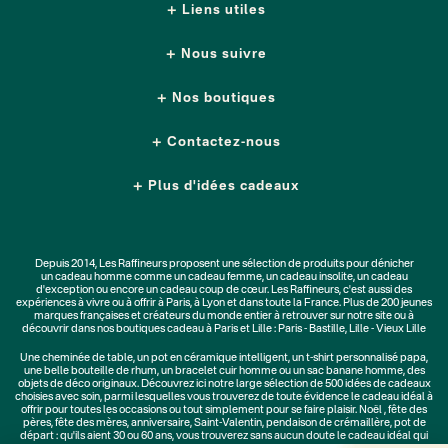
Liens utiles
Nous suivre
Nos boutiques
Contactez-nous
Plus d'idées cadeaux
Depuis 2014, Les Raffineurs proposent une sélection de produits pour dénicher
un
cadeau homme
comme un
cadeau femme
, un
cadeau insolite
, un
cadeau
d'exception
ou encore un cadeau coup de cœur. Les Raffineurs, c'est aussi des
expériences à vivre
ou à offrir à Paris, à Lyon et dans toute la France. Plus de
200 jeunes
marques
françaises et créateurs du monde entier à retrouver sur notre site ou à
découvrir dans nos boutiques cadeau à Paris et Lille :
Paris - Bastille
,
Lille - Vieux Lille
Une
cheminée de table
, un
pot en céramique intelligent
, un
t-shirt personnalisé papa
,
une belle bouteille de rhum, un
bracelet cuir homme
ou un
sac banane homme
, des
objets de déco originaux
. Découvrez ici notre large sélection de
500 idées de cadeaux
choisies avec soin, parmi lesquelles vous trouverez de toute évidence le cadeau idéal à
offrir pour toutes les occasions ou tout simplement pour se faire plaisir.
Noël
,
fête des
pères
,
fête des mères
,
anniversaire
,
Saint-Valentin
,
pendaison de crémaillère
, pot de
départ : qu'ils aient 30 ou 60 ans, vous trouverez sans aucun doute le cadeau idéal qui