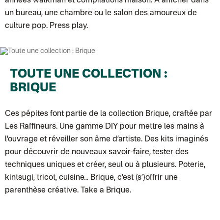
années walkman et compilations maison. À afficher dans
Colissimo suivi (expédition Petit Coq)
Lettre suivie (expédition Les mots doux)
un bureau, une chambre ou le salon des amoureux de
Colissimo suivi (expédition Papier Curieux)
culture pop. Press play.
Lettre Suivie (expédition Atelier Wagram)
Lettre suivie (expédition Atelier Aismée)
Colissimo suivi (expédition Mon Petit Poids)
DPD colis suivi (expédition Bounce)
DPD colis suivi (expédition La Boîte Concept)
Colis suivi (expédition Loia)
TOUTE UNE COLLECTION :
Colissimo personnalisé
Colis suivi (expédition Maison Roshi)
BRIQUE
Colissimo suivi (expédition Connoisseur)
Colis suivi GLS (expédition Tikino)
Colissimo suivi (expédition April Eleven)
Ces pépites font partie de la
collection Brique
, craftée par
Belgique
Lettre prioritaire
Les Raffineurs. Une gamme DIY pour mettre les mains à
Colissimo suivi (expédition par Yamayama)
: Livraison à votre domici
l’ouvrage et réveiller son âme d’artiste. Des kits imaginés
Chronopost Belgique
Colissimo suivi (expédition par Tot)
: Livraison à votre domicile, suivi
pour découvrir de nouveaux savoir-faire, tester des
Chronopost - Livraison express à domicile
: Colis livré en 1 à 3 jo
techniques uniques et créer, seul ou à plusieurs. Poterie,
Colissimo suivi (expédition partenaire)
Chronopost - Livraison Europe en relais Pickup
: Colis livré en 2 à 
kintsugi, tricot, cuisine… Brique, c’est (s’)offrir une
Colissimo suivi (expédition Soundivine)
parenthèse créative. Take a Brique.
Colissimo suivi (expédition Cheer Moda)
Colis suivi (DPD)
Colissimo suivi (expédition June & Jane)
Colissimo suivi (expédition Toi-même)