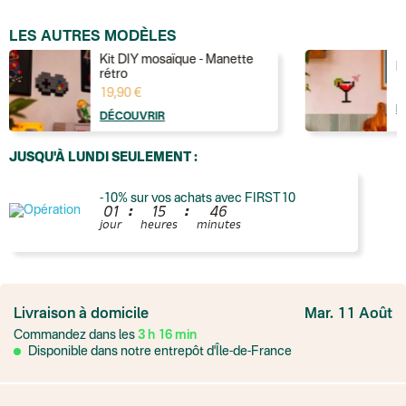
LES AUTRES MODÈLES
Kit DIY mosaïque - Manette
K
rétro
1
19,90 €
D
DÉCOUVRIR
JUSQU'À LUNDI SEULEMENT :
-10% sur vos achats avec FIRST10
:
:
0
1
1
5
4
6
jour
heures
minutes
France
Colissimo suivi
Livraison à domicile
Mar. 11 Août
Point relais rapide
Commandez dans les
3
h
16
min
Transport Express
Lettre prioritaire
Disponible dans notre entrepôt d'Île-de-France
UPS
: Livraison sous 7 jours
Colis suivi
: Livraison sous 4 jours ouvrés
Colissimo suivi (expédition par Yamayama)
: Livraison à votre domici