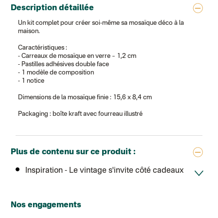
Lettre suivie (expédition par Noémie, la créatrice)
Description détaillée
Colissimo suivi (expédition Zebrabook)
Colissimo suivi (expédition Minoe)
Un kit complet pour créer soi-même sa mosaïque déco à la
Lettre suivie (expédition April Eleven)
maison.
Lettre suivie (expédition Les mots doux)
Colissimo suivi (expédition Papier Curieux)
Caractéristiques :
Lettre suivie (expédition Atelier Aismée)
- Carreaux de mosaïque en verre – 1,2 cm
DPD colis suivi (expédition Bounce)
- Pastilles adhésives double face
DPD colis suivi (expédition La Boîte Concept)
- 1 modèle de composition
Colis suivi (expédition Loia)
- 1 notice
Colissimo personnalisé
Colissimo suivi (expédition Connoisseur)
Dimensions de la mosaïque finie : 15,6 x 8,4 cm
Colis suivi GLS (expédition Tikino)
Colissimo suivi (expédition April Eleven)
Packaging : boîte kraft avec fourreau illustré
Luxembourg
Lettre prioritaire
UPS
: Livraison sous 7 jours
Chronopost International
Plus de contenu sur ce produit :
Chronopost - Livraison express à domicile
: Colis livré en 1 à 3 jo
Colissimo suivi (expédition Toi-même)
Inspiration
- Le vintage s'invite côté cadeaux
Lettre suivie (expédition Atelier Aismée)
Colissimo suivi (expédition April Eleven)
Suisse
Lettre prioritaire
Chronopost International
Nos engagements
Chronopost - Livraison express à domicile
: Colis livré en 1 à 3 jo