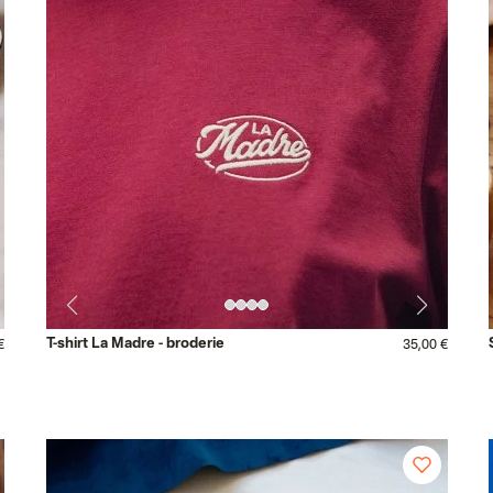
T-shirt La Madre - broderie
€
35,00 €