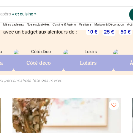
au
ment pour
« la rentrée des classes »
Idées cadeaux
Nos exclusivités
Cuisine & Apéro
Vestiaire
Maison & Décoration
Acti
avec un budget aux alentours de :
10 €
25 €
50 €
ta
Côté déco
Loisirs
À
x personnalisés fête des mères