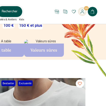
10€
Rechercher
Nos
Le
boutiques
Journal
vités & Ateliers
Kids
100 €
150 € et plus
 table
Valeurs sûres
Bestseller
Exclusivité