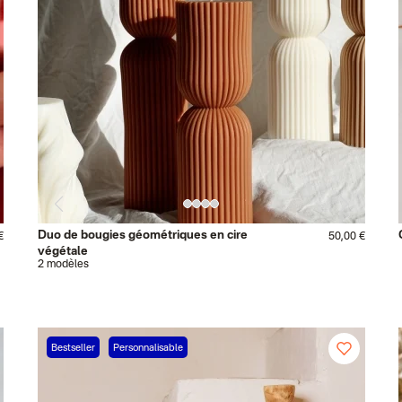
Duo de bougies géométriques en cire
€
50,00 €
végétale
2 modèles
Bestseller
Personnalisable