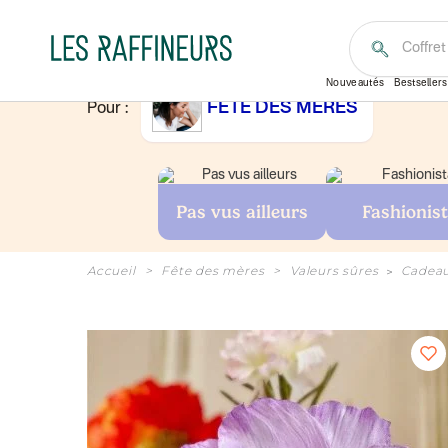
Je cherche un cade
Équipe
Nouveautés
Bestsellers
FÊTE DES MÈRES
Pour :
Pas vus ailleurs
Fashionis
Accueil
Fête des mères
Valeurs sûres
Cadeau
>