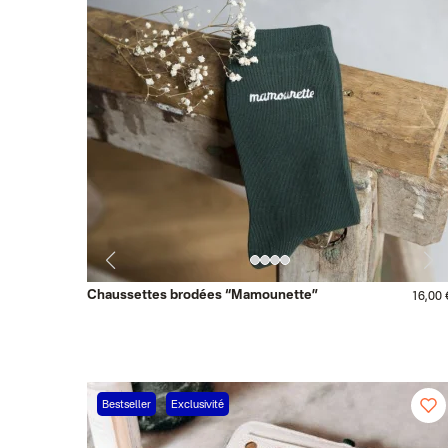
Chaussettes brodées “Mamounette”
16,00 
Bestseller
Exclusivité