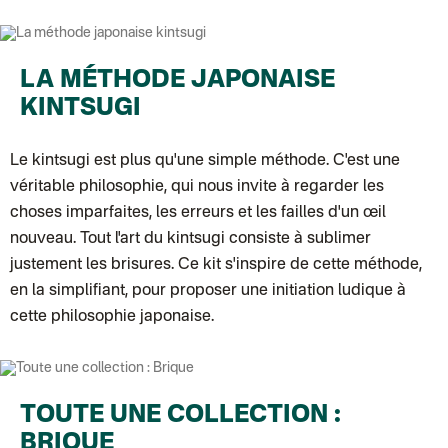
Colissimo suivi (expédition April Eleven)
Suisse
Lettre prioritaire
Chronopost International
Chronopost - Livraison express à domicile
: Colis livré en 1 à 3 jo
LA MÉTHODE JAPONAISE
Colissimo suivi (expédition Toi-même)
DPD colis suivi (expédition Bounce)
KINTSUGI
Le kintsugi est plus qu'une simple méthode. C'est une
véritable philosophie, qui nous invite à regarder les
choses imparfaites, les erreurs et les failles d'un œil
nouveau. Tout l'art du kintsugi consiste à sublimer
justement les brisures. Ce kit s'inspire de cette méthode,
en la simplifiant, pour proposer une initiation ludique à
cette philosophie japonaise.
TOUTE UNE COLLECTION :
BRIQUE