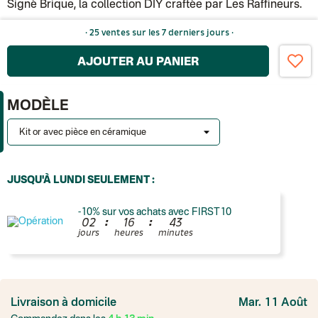
Signé Brique, la collection DIY craftée par Les Raffineurs.
· 25 ventes sur les 7 derniers jours ·
AJOUTER AU PANIER
MODÈLE
JUSQU'À LUNDI SEULEMENT :
-10% sur vos achats avec FIRST10
:
:
0
2
1
6
4
3
jours
heures
minutes
France
Colissimo suivi
Livraison à domicile
Mar. 11 Août
Point relais rapide