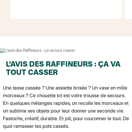
Colissimo suivi (expédition Soundivine)
Colissimo suivi (expédition Cheer Moda)
Colis suivi (DPD)
Colissimo suivi (expédition June & Jane)
Colissimo suivi (expédition Toi-même)
Lettre suivie (expédition par Noémie, la créatrice)
Colissimo suivi (expédition Zebrabook)
Colissimo suivi (expédition Minoe)
Lettre suivie (expédition April Eleven)
Lettre suivie (expédition Les mots doux)
Colissimo suivi (expédition Papier Curieux)
Lettre suivie (expédition Atelier Aismée)
DPD colis suivi (expédition Bounce)
L’AVIS DES RAFFINEURS : ÇA VA
DPD colis suivi (expédition La Boîte Concept)
TOUT CASSER
Colis suivi (expédition Loia)
Colissimo personnalisé
Colissimo suivi (expédition Connoisseur)
Colis suivi GLS (expédition Tikino)
Une tasse cassée ? Une assiette brisée ? Un vase en mille
Colissimo suivi (expédition April Eleven)
morceaux ? Ce chouette kit est votre trousse de secours.
Luxembourg
Lettre prioritaire
En quelques mélanges rapides, on recolle les morceaux et
UPS
: Livraison sous 7 jours
on sublime ses objets pour leur donner une seconde vie.
Chronopost International
Chronopost - Livraison express à domicile
: Colis livré en 1 à 3 jo
Fastoche, créatif, durable. Et joli, pour couronner le tout. De
Colissimo suivi (expédition Toi-même)
quoi ramasser les pots cassés.
Lettre suivie (expédition Atelier Aismée)