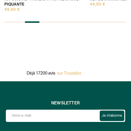
PIQUANTE
44,90 €
49,90 €
Déjà 17200 avis
sur Trustpilot
Pai
NEWSLETTER
Je m'abonne