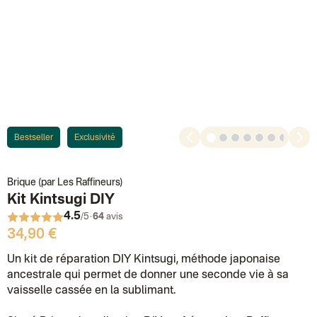
Bestseller
Exclusivité
1
2
3
4
5
6
7
8
Brique (par Les Raffineurs)
Kit Kintsugi DIY
4.5
·
/5
64
avis
34,90 €
Un kit de réparation DIY Kintsugi, méthode japonaise
ancestrale qui permet de donner une seconde vie à sa
vaisselle cassée en la sublimant.