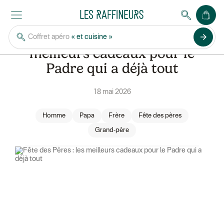
TOUS NOS ARTICLES
GUIDE CADEAUX
Fête des Pères : les
arrow_forward
Coffret apéro
« et cuisine »
meilleurs cadeaux pour le
Padre qui a déjà tout
18 mai 2026
Homme
Papa
Frère
Fête des pères
Grand-père