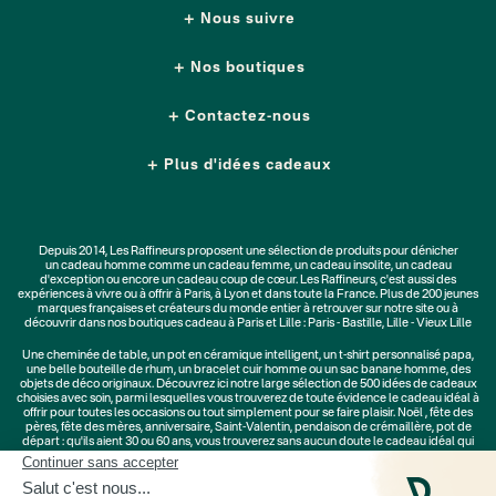
Nous suivre
Nos boutiques
Contactez-nous
Plus d'idées cadeaux
Depuis 2014, Les Raffineurs proposent une sélection de produits pour dénicher
un
cadeau homme
comme un
cadeau femme
, un
cadeau insolite
, un
cadeau
d'exception
ou encore un cadeau coup de cœur. Les Raffineurs, c'est aussi des
expériences à vivre
ou à offrir à Paris, à Lyon et dans toute la France. Plus de
200 jeunes
marques
françaises et créateurs du monde entier à retrouver sur notre site ou à
découvrir dans nos boutiques cadeau à Paris et Lille :
Paris - Bastille
,
Lille - Vieux Lille
Une
cheminée de table
, un
pot en céramique intelligent
, un
t-shirt personnalisé papa
,
une belle bouteille de rhum, un
bracelet cuir homme
ou un
sac banane homme
, des
objets de déco originaux
. Découvrez ici notre large sélection de
500 idées de cadeaux
choisies avec soin, parmi lesquelles vous trouverez de toute évidence le cadeau idéal à
offrir pour toutes les occasions ou tout simplement pour se faire plaisir.
Noël
,
fête des
pères
,
fête des mères
,
anniversaire
,
Saint-Valentin
,
pendaison de crémaillère
, pot de
départ : qu'ils aient 30 ou 60 ans, vous trouverez sans aucun doute le cadeau idéal qui
ne les quittera jamais.
Cadeaux Saint-Valentin
|
Cadeaux Fête des Grands-Mères
|
Cadeaux Fête des Mères
|