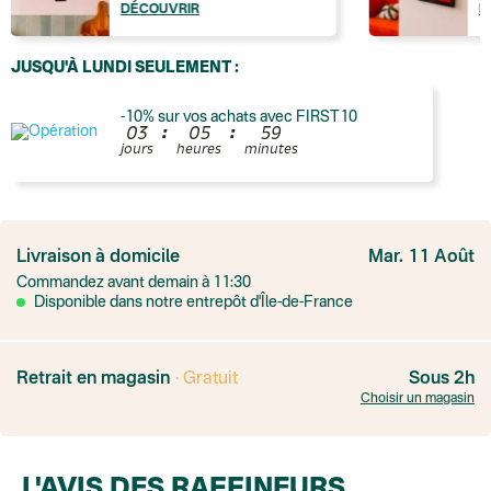
DÉCOUVRIR
D
JUSQU'À LUNDI SEULEMENT :
-10% sur vos achats avec FIRST10
:
:
0
3
0
5
5
9
jours
heures
minutes
France
Colissimo suivi
Livraison à domicile
Mar. 11 Août
Point relais rapide
Commandez avant demain à 11:30
Transport Express
Lettre prioritaire
Disponible dans notre entrepôt d'Île-de-France
UPS
: Livraison sous 7 jours
Colis suivi
: Livraison sous 4 jours ouvrés
Colissimo suivi (expédition par Yamayama)
: Livraison à votre domici
Livraison TNT (expédition par Salty design )
: 72h
Retrait en magasin
· Gratuit
Sous 2h
Point relais Express (commerçant ou bureau de poste)
: Point rela
Choisir un magasin
BOUTIQUE : BASTILLE
BOUTIQUE : SAINT-SULPICE
Colissimo suivi (expédition par Tot)
: Livraison à votre domicile, suivi
BOUTIQUE : BATIGNOLLES
L'AVIS DES RAFFINEURS
Point relais Standard