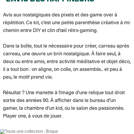
Colissimo suivi (expédition par Ratio)
: Livraison à votre domicile, sui
Chronopost - Livraison express à domicile
: Colis livré en 1 à 3 jo
Colissimo suivi (expédition partenaire)
Avis aux nostalgiques des pixels et des game over à
Colissimo suivi (envoi partenaire)
répétition. Ce kit, c’est une petite parenthèse créative à mi-
Test dropshipping
Colissimo suivi (expédition Soundivine)
chemin entre DIY et clin d’œil rétro-gaming.
Colissimo suivi (expédition Juste un arbre)
Colissimo suivi (expédition Cheer Moda)
Lettre suivie (expédition Merci Maman)
Dans la boîte, tout le nécessaire pour créer, carreau après
Colis suivi (DPD)
carreau, une œuvre un brin nostalgique. À faire seul, à
Colissimo suivi (expédition June & Jane)
Colissimo suivi (expédition Les Fils)
deux ou entre amis, entre activité méditative et objet déco,
Lettre suivie (expédition Les Fils)
il a tout bon : on aligne, on colle, on assemble… et peu à
Lettre suivie (expédition La Poupette à Paillettes)
Colissimo suivi (expédition Toi-même)
peu, le motif prend vie.
Lettre suivie (expédition par Noémie, la créatrice)
Colissimo suivi (expédition Zebrabook)
Colissimo suivi (expédition Minoe)
Résultat ? Une manette à l'image d'une relique tout droit
Lettre suivie (expédition April Eleven)
sortie des années 90. À afficher dans le bureau d'un
Colissimo suivi (expédition Petit Coq)
Lettre suivie (expédition Les mots doux)
gamer, la chambre d'un kid, ou le salon des passionnés.
Colissimo suivi (expédition Papier Curieux)
Player one, à vous de jouer.
Lettre Suivie (expédition Atelier Wagram)
Lettre suivie (expédition Atelier Aismée)
Colissimo suivi (expédition Mon Petit Poids)
DPD colis suivi (expédition Bounce)