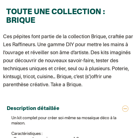
DPD colis suivi (expédition La Boîte Concept)
Colis suivi (expédition Loia)
TOUTE UNE COLLECTION :
Colissimo personnalisé
Colis suivi (expédition Maison Roshi)
BRIQUE
Colissimo suivi (expédition Connoisseur)
Colis suivi GLS (expédition Tikino)
Colissimo suivi (expédition April Eleven)
Ces pépites font partie de la
collection Brique
, craftée par
Belgique
Lettre prioritaire
Les Raffineurs. Une gamme DIY pour mettre les mains à
Colissimo suivi (expédition par Yamayama)
: Livraison à votre domici
l’ouvrage et réveiller son âme d’artiste. Des kits imaginés
Chronopost Belgique
Colissimo suivi (expédition par Tot)
: Livraison à votre domicile, suivi
pour découvrir de nouveaux savoir-faire, tester des
Chronopost - Livraison express à domicile
: Colis livré en 1 à 3 jo
techniques uniques et créer, seul ou à plusieurs. Poterie,
Colissimo suivi (expédition partenaire)
Chronopost - Livraison Europe en relais Pickup
: Colis livré en 2 à 
kintsugi, tricot, cuisine… Brique, c’est (s’)offrir une
Colissimo suivi (expédition Soundivine)
parenthèse créative. Take a Brique.
Colissimo suivi (expédition Cheer Moda)
Colis suivi (DPD)
Colissimo suivi (expédition June & Jane)
Colissimo suivi (expédition Toi-même)
Lettre suivie (expédition par Noémie, la créatrice)
Description détaillée
Colissimo suivi (expédition Zebrabook)
Colissimo suivi (expédition Minoe)
Un kit complet pour créer soi-même sa mosaïque déco à la
Lettre suivie (expédition April Eleven)
maison.
Lettre suivie (expédition Les mots doux)
Colissimo suivi (expédition Papier Curieux)
Caractéristiques :