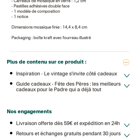
Lettre suivie (expédition Atelier Aismée)
- Carreaux de mosaïque en verre - 1,2 cm
DPD colis suivi (expédition Bounce)
- Pastilles adhésives double face
DPD colis suivi (expédition La Boîte Concept)
- 1 modèle de composition
Colis suivi (expédition Loia)
- 1 notice
Colissimo personnalisé
Colissimo suivi (expédition Connoisseur)
Dimensions mosaïque finie : 14,4 x 8,4 cm
Colis suivi GLS (expédition Tikino)
Colissimo suivi (expédition April Eleven)
Packaging : boîte kraft avec fourreau illustré
Luxembourg
Lettre prioritaire
UPS
: Livraison sous 7 jours
Chronopost International
Plus de contenu sur ce produit :
Chronopost - Livraison express à domicile
: Colis livré en 1 à 3 jo
Colissimo suivi (expédition Toi-même)
Inspiration
- Le vintage s'invite côté cadeaux
Lettre suivie (expédition Atelier Aismée)
Colissimo suivi (expédition April Eleven)
Guide cadeaux
- Fête des Pères : les meilleurs
Suisse
cadeaux pour le Padre qui a déjà tout
Lettre prioritaire
Chronopost International
Chronopost - Livraison express à domicile
: Colis livré en 1 à 3 jo
Colissimo suivi (expédition Toi-même)
DPD colis suivi (expédition Bounce)
Nos engagements
Livraison offerte dès 59€ et expédition en 24h
Retours et échanges gratuits pendant 30 jours