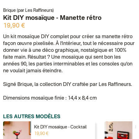
Brique (par Les Raffineurs)
Kit DIY mosaïque - Manette rétro
19,90 €
Un kit mosaïque DIY complet pour créer sa manette rétro
façon œuvre pixelisée. À l’intérieur, tout le nécessaire pour
donner vie à une déco graphique, nostalgique et 100%
faite main. Résultat ? Une mosaïque qui sent bon les
années 90, les parties interminables et les consoles qu’on
ne voulait jamais éteindre.
Signé Brique, la collection DIY craftée par Les Raffineurs.
Dimensions mosaïque finie : 14,4 x 8,4 cm
LES AUTRES MODÈLES
Kit DIY mosaïque - Cocktail
K
19,90 €
1