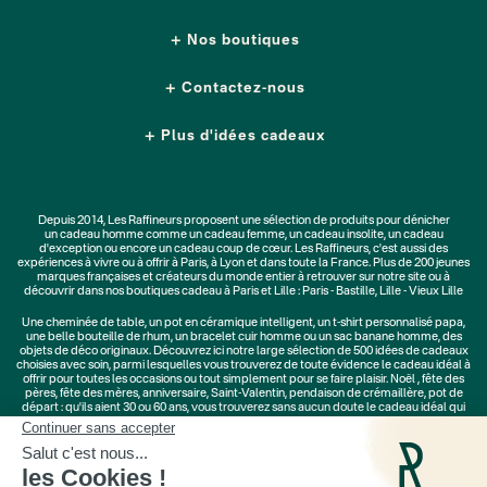
Nos boutiques
Contactez-nous
Plus d'idées cadeaux
Depuis 2014, Les Raffineurs proposent une sélection de produits pour dénicher
un
cadeau homme
comme un
cadeau femme
, un
cadeau insolite
, un
cadeau
d'exception
ou encore un cadeau coup de cœur. Les Raffineurs, c'est aussi des
expériences à vivre
ou à offrir à Paris, à Lyon et dans toute la France. Plus de
200 jeunes
marques
françaises et créateurs du monde entier à retrouver sur notre site ou à
découvrir dans nos boutiques cadeau à Paris et Lille :
Paris - Bastille
,
Lille - Vieux Lille
Une
cheminée de table
, un
pot en céramique intelligent
, un
t-shirt personnalisé papa
,
une belle bouteille de rhum, un
bracelet cuir homme
ou un
sac banane homme
, des
objets de déco originaux
. Découvrez ici notre large sélection de
500 idées de cadeaux
choisies avec soin, parmi lesquelles vous trouverez de toute évidence le cadeau idéal à
offrir pour toutes les occasions ou tout simplement pour se faire plaisir.
Noël
,
fête des
pères
,
fête des mères
,
anniversaire
,
Saint-Valentin
,
pendaison de crémaillère
, pot de
départ : qu'ils aient 30 ou 60 ans, vous trouverez sans aucun doute le cadeau idéal qui
ne les quittera jamais.
Cadeaux Saint-Valentin
|
Cadeaux Fête des Grands-Mères
|
Cadeaux Fête des Mères
|
Cadeaux Fête des Pères
|
Cadeaux Fête des Grands-Pères
|
Cadeaux Secret Santa
|
Cadeaux de Noël