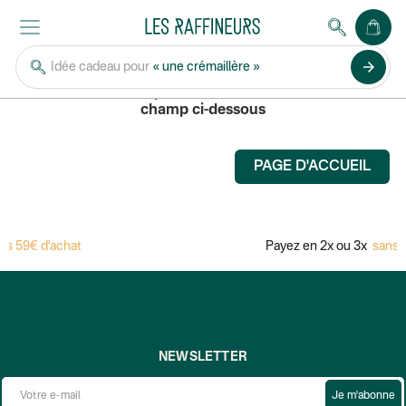
ABC LIVRE
arrow_forward
Idée cadeau pour
« une crémaillère »
Pour rechercher un produit, saisissez son nom dans le
champ ci-dessous
PAGE D'ACCUEIL
s 59€ d'achat
Payez en 2x ou 3x
sans fr
NEWSLETTER
Je m'abonne