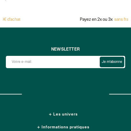
at
Payez en 2x ou 3x
sans frais avec Al
NEWSLETTER
Je m'abonne
Les univers
Informations pratiques