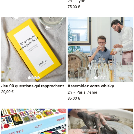
2h
Lyon
75,00 €
Jeu 90 questions qui rapprochent
Assemblez votre whisky
29,99 €
2h
Paris 7ème
85,00 €