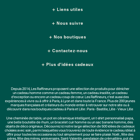
Liens utiles
Nous suivre
Nos boutiques
Contactez-nous
Plus d'idées cadeaux
Depuis 2014, Les Raffineurs proposent une sélection de produits pour dénicher
un
cadeau homme
comme un
cadeau femme
, un
cadeau insolite
, un
cadeau
d'exception
ou encore un cadeau coup de cœur. Les Raffineurs, c'est aussi des
expériences à vivre
ou à offrir à Paris, à Lyon et dans toute la France. Plus de
200 jeunes
marques
françaises et créateurs du monde entier à retrouver sur notre site ou à
découvrir dans nos boutiques cadeau à Paris et Lille :
Paris - Bastille
,
Lille - Vieux Lille
Une
cheminée de table
, un
pot en céramique intelligent
, un
t-shirt personnalisé papa
,
une belle bouteille de rhum, un
bracelet cuir homme
ou un
sac banane homme
, des
objets de déco originaux
. Découvrez ici notre large sélection de
500 idées de cadeaux
choisies avec soin, parmi lesquelles vous trouverez de toute évidence le cadeau idéal à
offrir pour toutes les occasions ou tout simplement pour se faire plaisir.
Noël
,
fête des
pères
,
fête des mères
,
anniversaire
,
Saint-Valentin
,
pendaison de crémaillère
, pot de