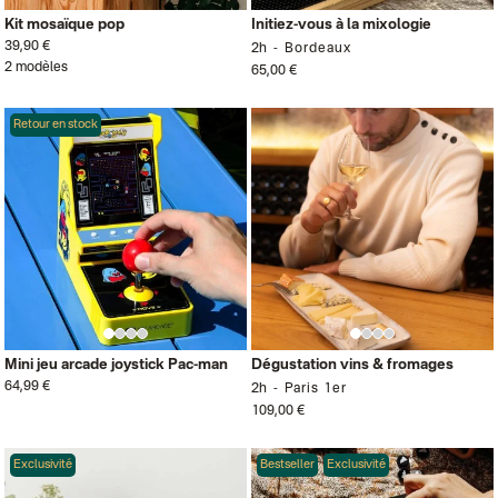
Kit mosaïque pop
Initiez-vous à la mixologie
39,90 €
2h
Bordeaux
2 modèles
65,00 €
Retour en stock
Mini jeu arcade joystick Pac-man
Dégustation vins & fromages
64,99 €
2h
Paris 1er
109,00 €
Exclusivité
Bestseller
Exclusivité