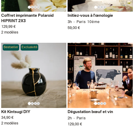
Coffret imprimante Polaroid
Initiez-vous à l'œnologie
HIPRINT 2X3
3h
Paris 10ème
129,99 €
59,00 €
2 modèles
Bestseller
Exclusivité
Kit Kintsugi DIY
Dégustation bœuf et vin
34,90 €
2h
Paris
2 modèles
129,00 €