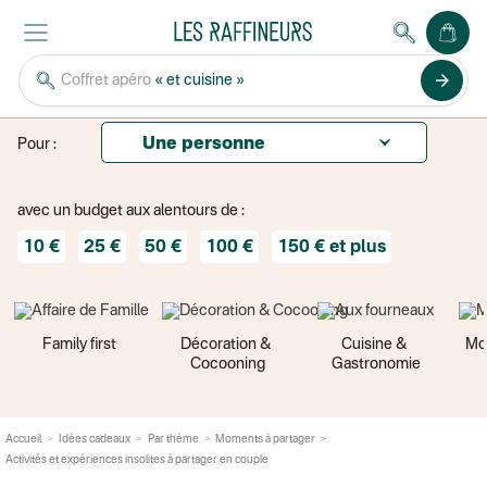
JE CHERCHE
UN
arrow_forward
Coffret apéro
« et cuisine »
CADEAU
Pour :
avec un budget aux alentours de :
10 €
25 €
50 €
100 €
150 € et plus
Family first
Décoration & 
Cuisine & 
Mo
Cocooning
Gastronomie
>
Accueil
Idées cadeaux
Par thème
Moments à partager
Activités et expériences insolites à partager en couple