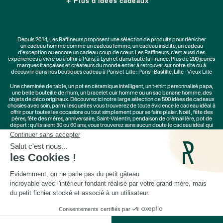
Plus d'idées cadeaux
Depuis 2014, Les Raffineurs proposent une sélection de produits pour dénicher
un
cadeau homme
comme un
cadeau femme
, un
cadeau insolite
, un
cadeau
d'exception
ou encore un cadeau coup de cœur. Les Raffineurs, c'est aussi des
expériences à vivre
ou à offrir à Paris, à Lyon et dans toute la France. Plus de
200 jeunes
marques
françaises et créateurs du monde entier à retrouver sur notre site ou à
découvrir dans nos boutiques cadeau à Paris et Lille :
Paris - Bastille
,
Lille - Vieux Lille
Une
cheminée de table
, un
pot en céramique intelligent
, un
t-shirt personnalisé papa
,
une belle bouteille de rhum, un
bracelet cuir homme
ou un
sac banane homme
, des
objets de déco originaux
. Découvrez ici notre large sélection de
500 idées de cadeaux
choisies avec soin, parmi lesquelles vous trouverez de toute évidence le cadeau idéal à
offrir pour toutes les occasions ou tout simplement pour se faire plaisir.
Noël
,
fête des
pères
,
fête des mères
,
anniversaire
,
Saint-Valentin
,
pendaison de crémaillère
, pot de
départ : qu'ils aient 30 ou 60 ans, vous trouverez sans aucun doute le cadeau idéal qui
ne les quittera jamais.
Cadeaux Saint-Valentin
|
Cadeaux Fête des Grands-Mères
|
Cadeaux Fête des Mères
|
Cadeaux Fête des Pères
|
Cadeaux Fête des Grands-Pères
|
Cadeaux Secret Santa
|
Cadeaux de Noël
· Plus que 6 unités en stock ·
© Les Raffineurs 2014-2026 |
Mentions légales
-
Cookies
-
Politique de confidentialité
AJOUTER AU PANIER