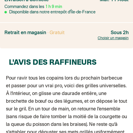
Livraison à domicile
Mar. 11 Août
Point relais rapide
Commandez dans les
1
h
9
min
Transport Express
Lettre prioritaire
Disponible dans notre entrepôt d'Île-de-France
UPS
: Livraison sous 7 jours
Colis suivi
: Livraison sous 4 jours ouvrés
Colissimo suivi (expédition par Yamayama)
: Livraison à votre domici
Livraison TNT (expédition par Salty design )
: 72h
Retrait en magasin
· Gratuit
Sous 2h
Point relais Express (commerçant ou bureau de poste)
: Point rela
Choisir un magasin
BOUTIQUE : BASTILLE
BOUTIQUE : SAINT-SULPICE
Colissimo suivi (expédition par Tot)
: Livraison à votre domicile, suivi
BOUTIQUE : BATIGNOLLES
L'AVIS DES RAFFINEURS
Point relais Standard
Colissimo suivi (expédition par Ratio)
: Livraison à votre domicile, sui
Chronopost - Livraison express à domicile
: Colis livré en 1 à 3 jo
Colissimo suivi (expédition partenaire)
Pour ravir tous les copains lors du prochain barbecue
Colissimo suivi (envoi partenaire)
et passer pour un vrai pro, voici des grilles universelles.
Test dropshipping
Colissimo suivi (expédition Soundivine)
À l’intérieur, on glisse une daurade entière, une
Colissimo suivi (expédition Juste un arbre)
brochette de bœuf ou des légumes, et on dépose le tout
Colissimo suivi (expédition Cheer Moda)
Lettre suivie (expédition Merci Maman)
sur le gril. En un tour de main, on retourne l’ensemble
Colis suivi (DPD)
(sans risque de faire tomber la moitié de la courgette ou
Colissimo suivi (expédition June & Jane)
Colissimo suivi (expédition Les Fils)
la queue du poisson dans les braises). Ne reste qu’à
Lettre suivie (expédition Les Fils)
s’attabler pour déguster ses mets grillés uniformément.