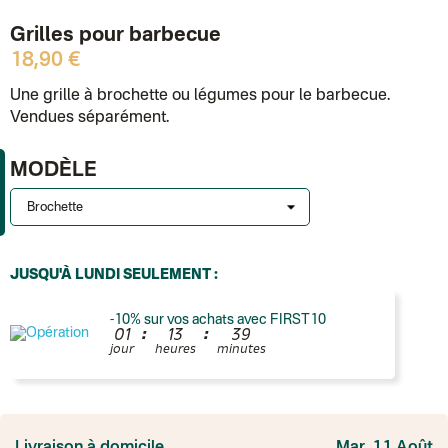
Grilles pour barbecue
18,90 €
Une grille à brochette ou légumes pour le barbecue.
Vendues séparément.
MODÈLE
JUSQU'À LUNDI SEULEMENT :
-10% sur vos achats avec FIRST10
:
:
0
1
1
3
3
9
jour
heures
minutes
France
Colissimo suivi