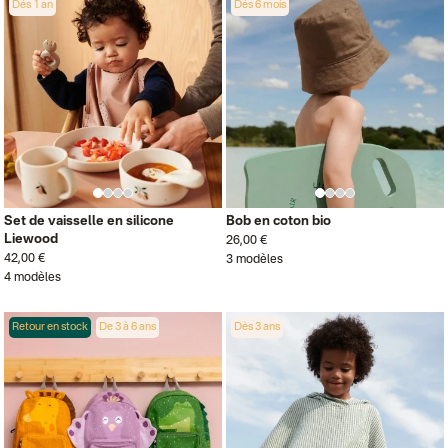
Dès 1 an
Dès 6 mois
Set de vaisselle en silicone
Bob en coton bio
Liewood
26,00 €
42,00 €
3 modèles
4 modèles
Retour en stock
De 3 à 6 ans
Dès 3 ans