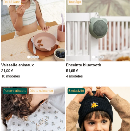
De 1 à 3 ans
Tout âge
Vaisselle animaux
Enceinte bluetooth
21,00 €
51,95 €
10 modèles
4 modèles
Personnalisable
Dès la naissance
Exclusivité