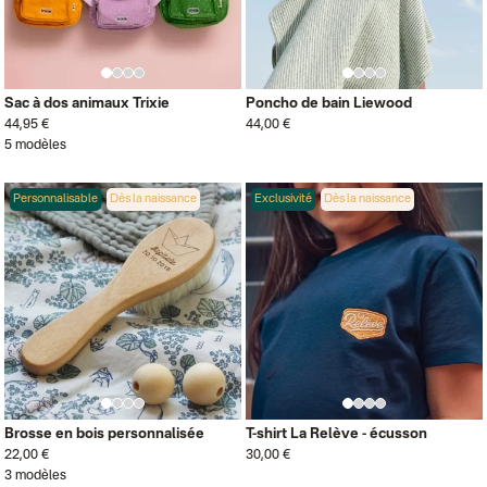
Sac à dos animaux Trixie
Poncho de bain Liewood
44,95 €
44,00 €
5 modèles
Personnalisable
Dès la naissance
Exclusivité
Dès la naissance
Brosse en bois personnalisée
T-shirt La Relève - écusson
22,00 €
30,00 €
3 modèles