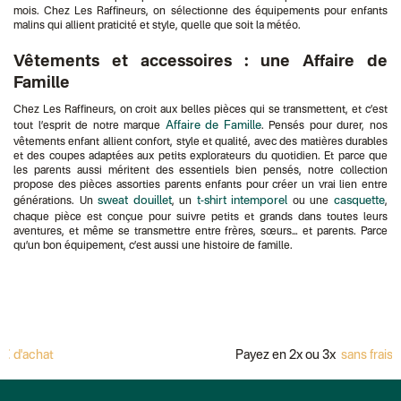
mois. Chez Les Raffineurs, on sélectionne des équipements pour enfants
malins qui allient praticité et style, quelle que soit la météo.
Vêtements et accessoires : une Affaire de
Famille
Chez Les Raffineurs, on croit aux belles pièces qui se transmettent, et c’est
Affaire de Famille
tout l’esprit de notre marque
. Pensés pour durer, nos
vêtements enfant allient confort, style et qualité, avec des matières durables
et des coupes adaptées aux petits explorateurs du quotidien. Et parce que
les parents aussi méritent des essentiels bien pensés, notre collection
propose des pièces assorties parents enfants pour créer un vrai lien entre
sweat douillet
t-shirt intemporel
casquette
générations. Un
, un
ou une
,
chaque pièce est conçue pour suivre petits et grands dans toutes leurs
aventures, et même se transmettre entre frères, sœurs… et parents. Parce
qu’un bon équipement, c’est aussi une histoire de famille.
t
Payez en 2x ou 3x
sans frais avec Alm