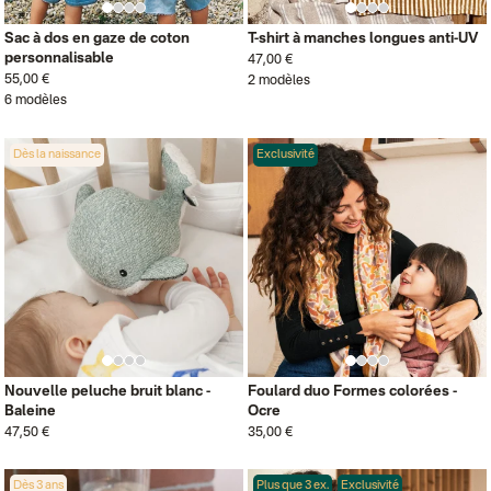
Sac à dos en gaze de coton
T-shirt à manches longues anti-UV
personnalisable
47,00 €
55,00 €
2 modèles
6 modèles
Dès la naissance
Exclusivité
Nouvelle peluche bruit blanc -
Foulard duo Formes colorées -
Baleine
Ocre
47,50 €
35,00 €
Dès 3 ans
Plus que 3 ex.
Exclusivité