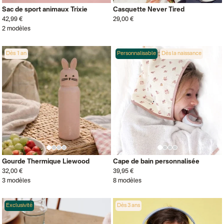
Sac de sport animaux Trixie
Casquette Never Tired
42,99 €
29,00 €
2 modèles
Dès 1 an
Personnalisable
Dès la naissance
Gourde Thermique Liewood
Cape de bain personnalisée
32,00 €
39,95 €
3 modèles
8 modèles
Exclusivité
Dès 3 ans