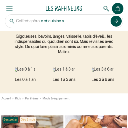
MODE & ÉQUIPEMENT
arrow_forward
Coffret apéro
« et cuisine »
Articles de puériculture et vêtements pour bébés et
enfants
Gigoteuses, bavoirs, langes, vaisselle, tapis d'éveil... les
indispensables du quotidien sont ici. Mais revisités avec
style. De quoi faire plaisir aux minis comme aux parents.
Malinx.
Les 0 à 1 an
Les 1 à 3 ans
Les 3 à 6 ans
Accueil
Kids
Par thème
Mode & équipement
Bestseller
Dès 3 mois