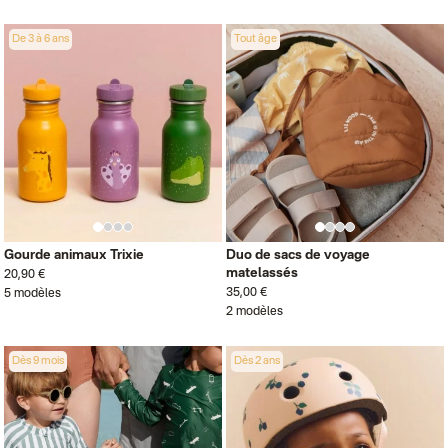
De 3 à 6 ans
Tout âge
Gourde animaux Trixie
Duo de sacs de voyage
matelassés
20,90 €
35,00 €
5 modèles
2 modèles
Dès 9 mois
Dès 2 ans