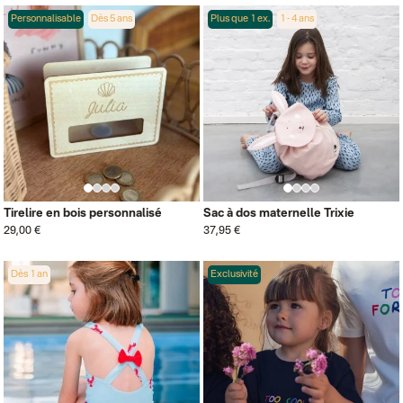
Personnalisable
Dès 5 ans
Plus que 1 ex.
1 - 4 ans
Tirelire en bois personnalisé
Sac à dos maternelle Trixie
29,00 €
37,95 €
Dès 1 an
Exclusivité