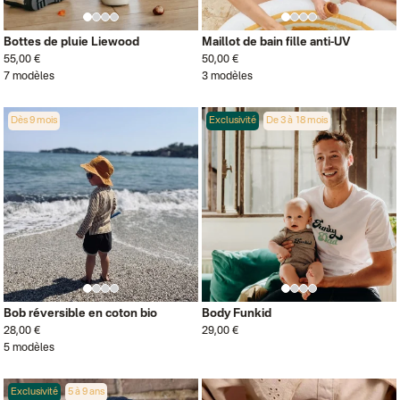
Bottes de pluie Liewood
Maillot de bain fille anti-UV
55,00 €
50,00 €
7 modèles
3 modèles
Dès 9 mois
Exclusivité
De 3 à 18 mois
Bob réversible en coton bio
Body Funkid
28,00 €
29,00 €
5 modèles
Exclusivité
5 à 9 ans