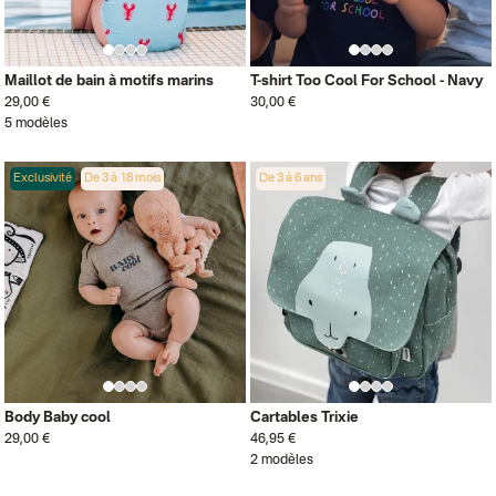
Maillot de bain à motifs marins
T-shirt Too Cool For School - Navy
29,00 €
30,00 €
5 modèles
Exclusivité
De 3 à 18 mois
De 3 à 6 ans
Body Baby cool
Cartables Trixie
29,00 €
46,95 €
2 modèles