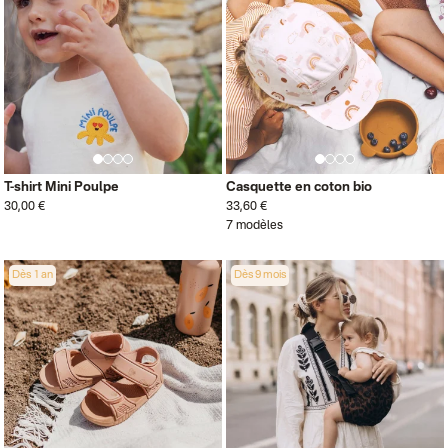
T-shirt Mini Poulpe
Casquette en coton bio
30,00 €
33,60 €
7 modèles
Dès 1 an
Dès 9 mois