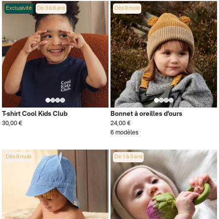
Exclusivité
De 3 à 6 ans
Dès 9 mois
T-shirt Cool Kids Club
Bonnet à oreilles d’ours
30,00 €
24,00 €
6 modèles
Dès 9 mois
De 1 à 3 ans