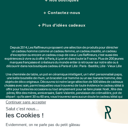
Nos boutiques
Contactez-nous
Plus d'idées cadeaux
Depuis 2014, Les Raffineurs proposent une sélection de produits pour dénicher
un
cadeau homme
comme un
cadeau femme
, un
cadeau insolite
, un
cadeau
d'exception
ou encore un cadeau coup de cœur. Les Raffineurs, c'est aussi des
expériences à vivre
ou à offrir à Paris, à Lyon et dans toute la France. Plus de
200 jeunes
marques
françaises et créateurs du monde entier à retrouver sur notre site ou à
découvrir dans nos boutiques cadeau à Paris et Lille :
Paris - Bastille
,
Lille - Vieux Lille
Une
cheminée de table
, un
pot en céramique intelligent
, un
t-shirt personnalisé papa
,
une belle bouteille de rhum, un
bracelet cuir homme
ou un
sac banane homme
, des
objets de déco originaux
. Découvrez ici notre large sélection de
500 idées de cadeaux
choisies avec soin, parmi lesquelles vous trouverez de toute évidence le cadeau idéal à
offrir pour toutes les occasions ou tout simplement pour se faire plaisir.
Noël
,
fête des
pères
,
fête des mères
,
anniversaire
,
Saint-Valentin
,
pendaison de crémaillère
, pot de
départ : qu'ils aient 30 ou 60 ans, vous trouverez sans aucun doute le cadeau idéal qui
ne les quittera jamais.
Cadeaux Saint-Valentin
|
Cadeaux Fête des Grands-Mères
|
Cadeaux Fête des Mères
|
Cadeaux Fête des Pères
|
Cadeaux Fête des Grands-Pères
|
Cadeaux Secret Santa
|
Cadeaux de Noël