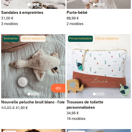
Sandales à empreintes
Porte-bébé
31,00 €
88,99 €
3 modèles
2 modèles
Bestseller
Dès la naissance
Personnalisable
Dès la naissance
-6%
Nouvelle peluche bruit blanc - l'oie
Trousses de toilette
personnalisées
44,95 €
41,90 €
34,95 €
16 modèles