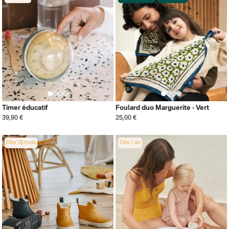
Timer éducatif
Foulard duo Marguerite - Vert
39,90 €
25,00 €
Dès 18 mois
Dès 1 an