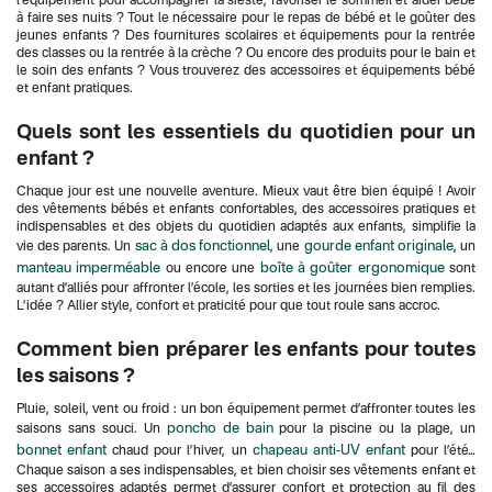
l'équipement pour accompagner la sieste, favoriser le sommeil et aider bébé
à faire ses nuits ? Tout le nécessaire pour le repas de bébé et le goûter des
jeunes enfants ? Des fournitures scolaires et équipements pour la rentrée
des classes ou la rentrée à la crèche ? Ou encore des produits pour le bain et
le soin des enfants ? Vous trouverez des accessoires et équipements bébé
et enfant pratiques.
Quels sont les essentiels du quotidien pour un
enfant ?
Chaque jour est une nouvelle aventure. Mieux vaut être bien équipé ! Avoir
des vêtements bébés et enfants confortables, des accessoires pratiques et
indispensables et des objets du quotidien adaptés aux enfants, simplifie la
sac à dos fonctionnel
gourde enfant originale
vie des parents. Un
, une
, un
manteau imperméable
boîte à goûter ergonomique
ou encore une
sont
autant d’alliés pour affronter l’école, les sorties et les journées bien remplies.
L’idée ? Allier style, confort et praticité pour que tout roule sans accroc.
Comment bien préparer les enfants pour toutes
les saisons ?
Pluie, soleil, vent ou froid : un bon équipement permet d’affronter toutes les
poncho de bain
saisons sans souci. Un
pour la piscine ou la plage, un
bonnet enfant
chapeau anti-UV enfant
chaud pour l’hiver, un
pour l’été…
Chaque saison a ses indispensables, et bien choisir ses vêtements enfant et
ses accessoires adaptés permet d’assurer confort et protection au fil des